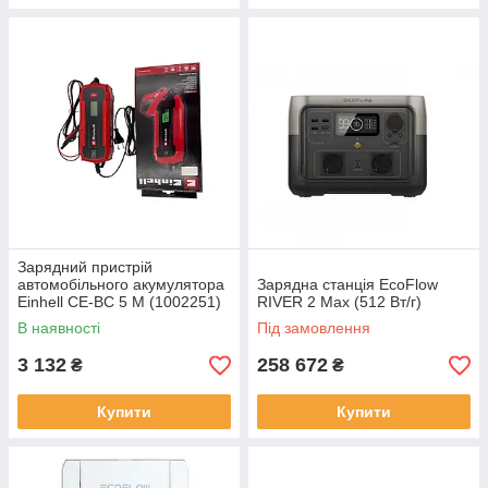
Зарядний пристрій
автомобільного акумулятора
Зарядна станція EcoFlow
Einhell CE-BC 5 M (1002251)
RIVER 2 Max (512 Вт/г)
з інтелектуальним зарядом
В наявності
Під замовлення
3 132
258 672
₴
₴
Купити
Купити