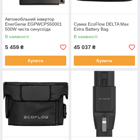
Автомобільний інвертор
EnerGenie EGPWCPS50001
Сумка EcoFlow DELTA Max
500W чиста синусоїда
Extra Battery Bag
В наявності
В наявності
5 459
45 037
₴
₴
Купити
Купити