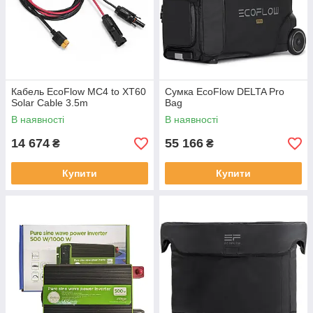
Кабель EcoFlow MC4 to XT60
Сумка EcoFlow DELTA Pro
Solar Cable 3.5m
Bag
В наявності
В наявності
14 674
55 166
₴
₴
Купити
Купити