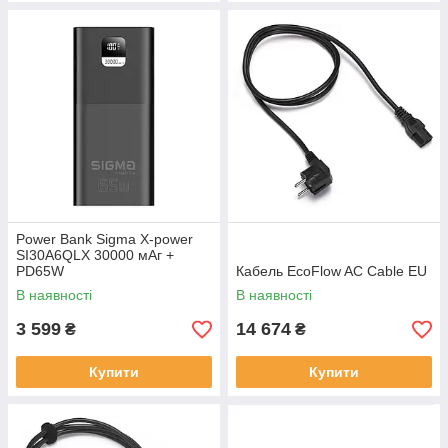
Power Bank Sigma X-power
SI30A6QLX 30000 мАг +
PD65W
Кабель EcoFlow AC Cable EU
В наявності
В наявності
3 599
14 674
₴
₴
Купити
Купити