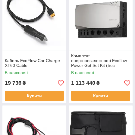
Комплект
Кабель EcoFlow Car Charge
енергонезалежності Ecoflow
XT60 Cable
Power Get Set Kit (Без
Батарей)
В наявності
В наявності
19 736
1 113 440
₴
₴
Купити
Купити