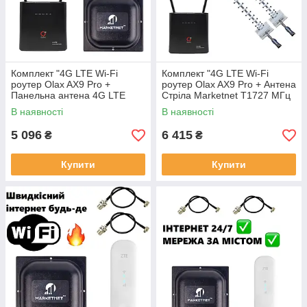
Комплект "4G LTE Wi-Fi
Комплект "4G LTE Wi-Fi
роутер Olax AX9 Pro +
роутер Olax AX9 Pro + Антена
Панельна антена 4G LTE
Стріла Marketnet T1727 МГц
MIMO Marketnet T800 18 дБ"
21дБ"
В наявності
В наявності
5 096
6 415
₴
₴
Купити
Купити