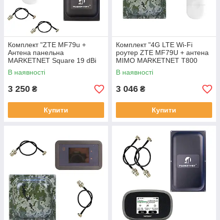
Комплект "ZTE MF79u +
Комплект "4G LTE Wi-Fi
Антена панельна
роутер ZTE MF79U + антена
MARKETNET Square 19 dBi
MIMO MARKETNET T800
824-960 МГц/1700-2700 МГц"
Мілітарі"
В наявності
В наявності
3 250
3 046
₴
₴
Купити
Купити