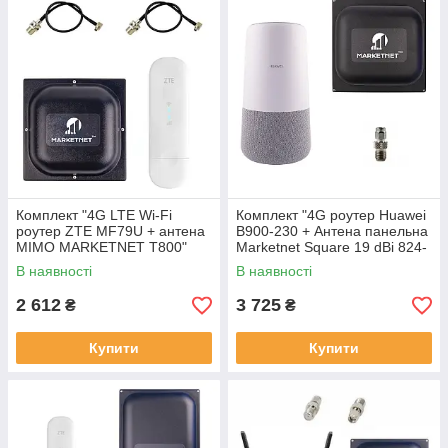
Комплект "4G LTE Wi-Fi
Комплект "4G роутер Huawei
роутер ZTE MF79U + антена
B900-230 + Антена панельна
MIMO MARKETNET T800"
Marketnet Square 19 dBi 824-
960 МГц/1700-2700 МГц"
В наявності
В наявності
2 612
3 725
₴
₴
Купити
Купити