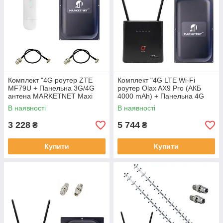
Комплект "4G роутер ZTE
Комплект "4G LTE Wi-Fi
MF79U + Панельна 3G/4G
роутер Olax AX9 Pro (АКБ
антена MARKETNET Maxi
4000 mAh) + Панельна 4G
MIMO 22 dBi 824-960
антена MARKETNET Maxi
В наявності
В наявності
МГц/1700-2700 МГц"
MIMO 22 дБ"
3 228
5 744
₴
₴
Купити
Купити