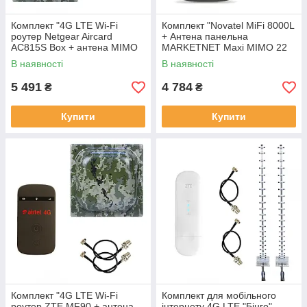
Комплект "4G LTE Wi-Fi
Комплект "Novatel MiFi 8000L
роутер Netgear Aircard
+ Антена панельна
AC815S Box + антена MIMO
MARKETNET Maxi MIMO 22
MARKETNET T800 Мілітарі"
dBi 824-960 МГц/1700-2700
В наявності
В наявності
МГц"
5 491
4 784
₴
₴
Купити
Купити
Комплект "4G LTE Wi-Fi
Комплект для мобільного
роутер ZTE MF90 + антена
інтернету 4G LTE "Бінго"