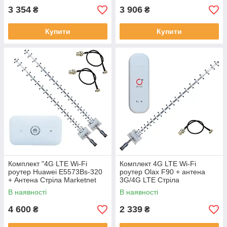
3 354
3 906
₴
₴
Купити
Купити
Комплект "4G LTE Wi-Fi
Комплект 4G LTE Wi-Fi
роутер Huawei E5573Bs-320
роутер Olax F90 + антена
+ Антена Стріла Marketnet
3G/4G LTE Стріла
T1727 21 дБ"
MARKETNET 1700-2700 МГц
В наявності
В наявності
21 дБ
4 600
2 339
₴
₴