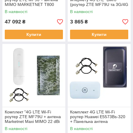
MIMO MARKETNET T800
(роутер ZTE MF79U та 3G/4G
Мілітарі"
LTE антена Стріла
В наявності
В наявності
MARKETNET)
47 092
3 865
₴
₴
Купити
Купити
Комплект "4G LTE Wi-Fi
Комплект 4G LTE Wi-Fi
роутер ZTE MF79U + антена
роутер Huawei E5573Bs-320
Marketnet Maxi MIMO 22 dBi
+ Панельна антена
(Мілітарі)"
MARKETNET Maxi MIMO 22
В наявності
В наявності
dBi