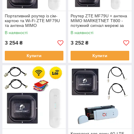
Портативний роутер із сім-
Роутер ZTE MF79U + антена
картою та Wi-Fi ZTE MF79U
MIMO MARKETNET T800 -
та антена MIMO
потужний сигнал мережі за
MARKETNET T800 18 дБ для
містом
В наявності
В наявності
домашнього інтернету
3 254
3 252
₴
₴
Купити
Купити
Комплект для дому 4G LTE