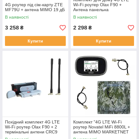
4G роутер під сім-карту ZTE
Wi-Fi роутер Olax F90 +
MF79U + антена MIMO 19 дБ
Антена панельна
MARKETNET MIMO T800 2 х
В наявності
В наявності
18 dBi
3 258
2 298
₴
₴
Купити
Купити
Похідний комплект 4G LTE
Комплект "4G LTE Wi-Fi
Wi-Fi роутер Olax F90 + 2
роутер Novatel MiFi 8800L +
термінальні антени CRC9
антена MIMO MARKETNET
потужністю 5 dBi
T800 Мілітарі"