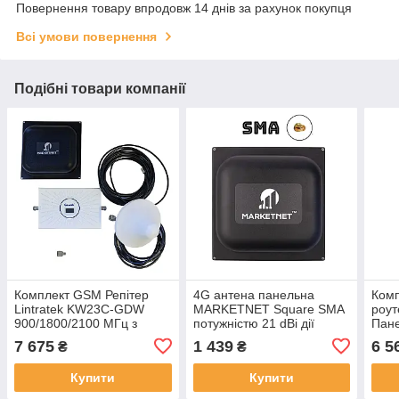
Повернення товару впродовж 14 днів за рахунок покупця
Всі умови повернення
Подібні товари компанії
Комплект GSM Репітер
4G антена панельна
Комп
Lintratek KW23C-GDW
MARKETNET Square SMA
роу
900/1800/2100 МГц з
потужністю 21 dBi дії
Пане
панельною антеною
800/900/1800/2100/2600
MAR
7 675
1 439
6 5
₴
₴
Marketnet Square 19 dBi
МГц
22 d
Купити
Купити