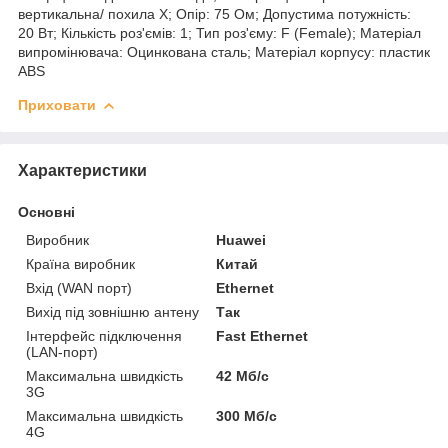
вертикальна/ похила Х; Опір: 75 Ом; Допустима потужність:
20 Вт; Кількість роз'ємів: 1; Тип роз'єму: F (Female); Матеріал
випромінювача: Оцинкована сталь; Матеріал корпусу: пластик
ABS
Приховати
Характеристики
Основні
Виробник
Huawei
Країна виробник
Китай
Вхід (WAN порт)
Ethernet
Вихід під зовнішню антену
Так
Інтерфейс підключення
Fast Ethernet
(LAN-порт)
Максимальна швидкість
42 Мб/с
3G
Максимальна швидкість
300 Мб/с
4G