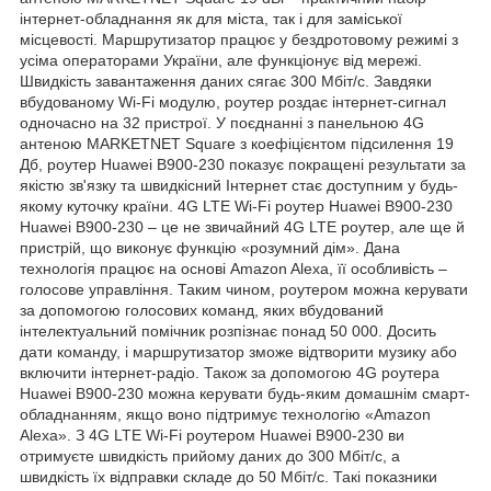
інтернет-обладнання як для міста, так і для заміської
місцевості. Маршрутизатор працює у бездротовому режимі з
усіма операторами України, але функціонує від мережі.
Швидкість завантаження даних сягає 300 Мбіт/с. Завдяки
вбудованому Wi-Fi модулю, роутер роздає інтернет-сигнал
одночасно на 32 пристрої. У поєднанні з панельною 4G
антеною MARKETNET Square з коефіцієнтом підсилення 19
Дб, роутер Huawei B900-230 показує покращені результати за
якістю зв'язку та швидкісний Інтернет стає доступним у будь-
якому куточку країни. 4G LTE Wi-Fi роутер Huawei B900-230
Huawei B900-230 – це не звичайний 4G LTE роутер, але ще й
пристрій, що виконує функцію «розумний дім». Дана
технологія працює на основі Amazon Alexa, її особливість –
голосове управління. Таким чином, роутером можна керувати
за допомогою голосових команд, яких вбудований
інтелектуальний помічник розпізнає понад 50 000. Досить
дати команду, і маршрутизатор зможе відтворити музику або
включити інтернет-радіо. Також за допомогою 4G роутера
Huawei B900-230 можна керувати будь-яким домашнім смарт-
обладнанням, якщо воно підтримує технологію «Amazon
Alexa». З 4G LTE Wi-Fi роутером Huawei B900-230 ви
отримуєте швидкість прийому даних до 300 Мбіт/с, а
швидкість їх відправки складе до 50 Мбіт/с. Такі показники