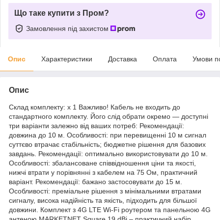
Що таке купити з Пром?
Замовлення під захистом
Опис
Характеристики
Доставка
Оплата
Умови п
Опис
Склад комплекту: х 1 Важливо! Кабель не входить до
стандартного комплекту. Його слід обрати окремо — доступні
три варіанти залежно від ваших потреб: Рекомендації:
довжина до 10 м. Особливості: при перевищенні 10 м сигнал
суттєво втрачає стабільність; бюджетне рішення для базових
завдань. Рекомендації: оптимально використовувати до 10 м.
Особливості: збалансоване співвідношення ціни та якості,
нижчі втрати у порівнянні з кабелем на 75 Ом, практичний
варіант. Рекомендації: бажано застосовувати до 15 м.
Особливості: преміальне рішення з мінімальними втратами
сигналу, висока надійність та якість, підходить для більшої
довжини. Комплект з 4G LTE Wi-Fi роутером та панельною 4G
антеною MARKETNET Square 19 dBi – практичний набір