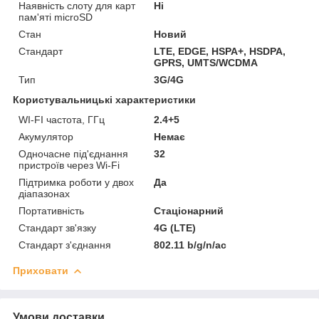
Наявність слоту для карт
Ні
пам'яті microSD
Стан
Новий
Стандарт
LTE, EDGE, HSPA+, HSDPA,
GPRS, UMTS/WCDMA
Тип
3G/4G
Користувальницькі характеристики
WI-FI частота, ГГц
2.4+5
Акумулятор
Немає
Одночасне під'єднання
32
пристроїв через Wi-Fi
Підтримка роботи у двох
Да
діапазонах
Портативність
Стаціонарний
Стандарт зв'язку
4G (LTE)
Стандарт з'єднання
802.11 b/g/n/ac
Приховати
Умови доставки