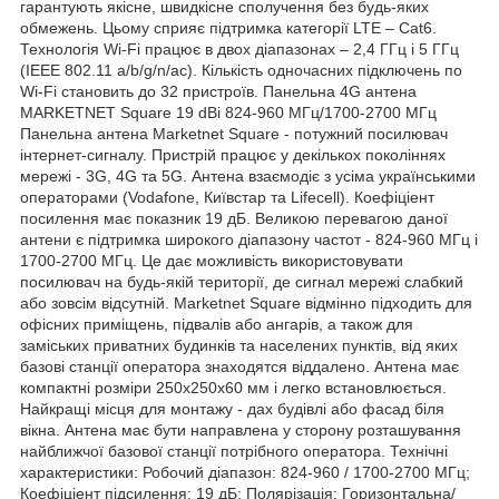
гарантують якісне, швидкісне сполучення без будь-яких
обмежень. Цьому сприяє підтримка категорії LTE – Cat6.
Технологія Wi-Fi працює в двох діапазонах – 2,4 ГГц і 5 ГГц
(IEEE 802.11 a/b/g/n/ac). Кількість одночасних підключень по
Wi-Fi становить до 32 пристроїв. Панельна 4G антена
MARKETNET Square 19 dBi 824-960 МГц/1700-2700 МГц
Панельна антена Marketnet Square - потужний посилювач
інтернет-сигналу. Пристрій працює у декількох поколіннях
мережі - 3G, 4G та 5G. Антена взаємодіє з усіма українськими
операторами (Vodafone, Київстар та Lifecell). Коефіціент
посилення має показник 19 дБ. Великою перевагою даної
антени є підтримка широкого діапазону частот - 824-960 МГц і
1700-2700 МГц. Це дає можливість використовувати
посилювач на будь-якій території, де сигнал мережі слабкий
або зовсім відсутній. Marketnet Square відмінно підходить для
офісних приміщень, підвалів або ангарів, а також для
заміських приватних будинків та населених пунктів, від яких
базові станції оператора знаходятся віддалено. Антена має
компактні розміри 250х250х60 мм і легко встановлюється.
Найкращі місця для монтажу - дах будівлі або фасад біля
вікна. Антена має бути направлена у сторону розташування
найближчої базової станції потрібного оператора. Технічні
характеристики: Робочий діапазон: 824-960 / 1700-2700 МГц;
Коефіціент підсилення: 19 дБ; Полярізація: Горизонтальна/