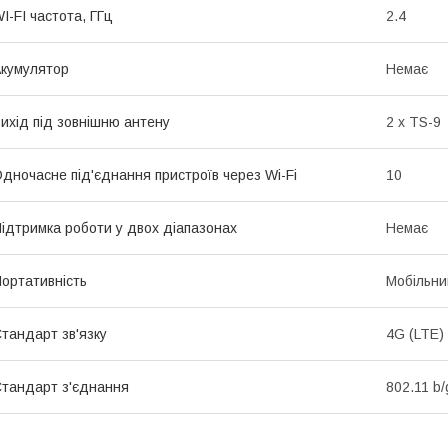
I-FI частота, ГГц
2.4
кумулятор
Немає
ихід під зовнішню антену
2 х TS-9
дночасне під'єднання пристроїв через Wi-Fi
10
ідтримка роботи у двох діапазонах
Немає
ортативність
Мобільни
тандарт зв'язку
4G (LTE)
тандарт з'єднання
802.11 b/