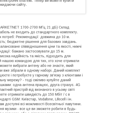
 електронні платежі. Тепер ви можете купити
окидаючи сайту.
а MARKETNET 1700-2700 МГц 21 дБ) Склад
Кабель не входить до стандартного комплекту.
х потреб: Рекомендації: довжина до 10 м.
ність; бюджетне рішення для базових завдань.
алансоване співвідношення ціни та якості, нижчі
ндації: бажано застосовувати до 15 м.
исока надійність та якість, підходить для
ий нашою командою для тих, хто хоче отримати
 можете вибрати антену або не знаєте, який
ми вже зібрали в одному наборі. Даний комплект
юєте і потребуєте у гарному зв'язку з клієнтами і
льну мережу? - тоді сміливо купуйте даний
ишками: одна антена працює, друга страхує. 4G
ний пристрій від визнаного в усьому світі
жете отримати швидкість до 150 Мбіт / с в
рті GSM: Київстар, Vodafone, Lifecell і ін.
м доступні всі можливості Всесвітньої павутини.
ня музики - все це ви зможете робити в будь-