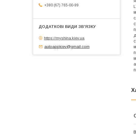
я
+380 (67) 765-00-99
L
м
с
с
п
д
https://myshina.kiev.ua
с
м
autoappkiev@gmail.com
п
м
а
п
Х
В