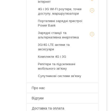
інтернет
4G і 3G WI-FI роутери, точки
доступу, маршрутизатори
Портативні зарядні пристрої
Power Bank
Зарядні станції та
альтернативна енергетика
3G/4G LTE антени та
аксесуари
Комплекти 4G і 3G
Репітери та підсилювачі
мобільного зв'язку
Супутникові системи зв'язку
Про нас
Відгуки
Доставка та оплата