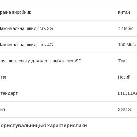
раїна виробник
Китай
аксимальна швидкість 3G
42 Мб/с
аксимальна швидкість 4G
150 Мб/с
аявність слоту для карт пам'яті microSD
Так
Стан
Новий
Стандарт
LTE, ED
ип
3G/4G
Користувальницькі характеристики