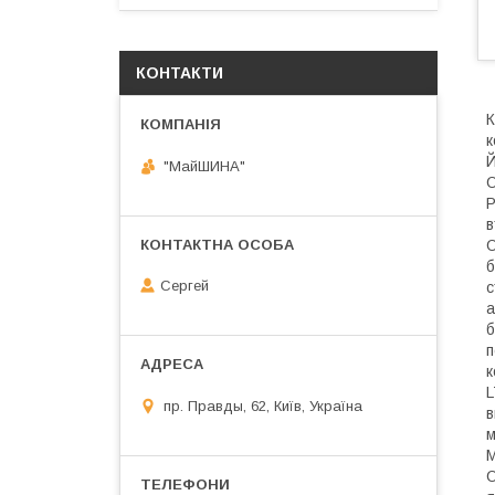
КОНТАКТИ
К
к
Й
"МайШИНА"
О
Р
в
О
б
Сергей
с
а
б
п
к
L
пр. Правды, 62, Київ, Україна
в
м
М
О