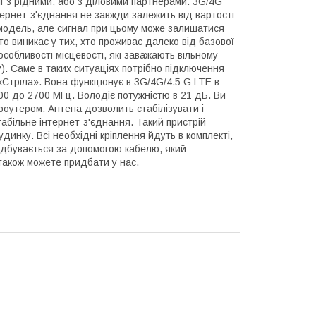
ї з рідними, або з діловими партнерами. 3G/4G
рнет-з'єднання не завжди залежить від вартості
модель, але сигнал при цьому може залишатися
о виникає у тих, хто проживає далеко від базової
особливості місцевості, які заважають вільному
). Саме в таких ситуаціях потрібно підключення
Стріла». Вона функціонує в 3G/4G/4.5 G LTE в
00 до 2700 МГц. Володіє потужністю в 21 дБ. Ви
оутером. Антена дозволить стабілізувати і
табільне інтернет-з'єднання. Такий пристрій
динку. Всі необхідні кріплення йдуть в комплекті,
відбувається за допомогою кабелю, який
 також можете придбати у нас.