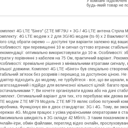
У компанії підключені
будь-який товар не п
омплект 4G LTE "Бінго" (ZTE MF79U + 3G / 4G LTE антена Стріл
омплекту: 4G LTE модем х 2 для 3G/4G модем (ts-9) х 2 Важливо! 
ого слід обрати окремо — доступні три варіанти залежно від ваши
собливості: при перевищенні 10 м сигнал суттєво втрачає стабіль
екомендації: оптимально використовувати до 10 м. Особливості: зб
трати у порівнянні з кабелем на 75 Ом, практичний варіант. Рекоме
собливості: преміальне рішення з мінімальними втратами сигналу, в
ільшої довжини. Комплект 4G LTE «Бінго» був спеціально створен
табільний зв'язок без розривів і перешкод за доступною ціною. Не
даптер підходить до модему, не турбуйтеся - все, що ви шукали, 
агатозадачний і підійде для величезної кількості цілей: багато прац
остачальниками ?; Ви хочете організувати вдома або на дачі стабі
омплект. Оптимальний варіант для тих, хто перебуває між двома в
TE модем ZTE MF79 Модель ZTE MF79 являє собою потужний компакт
иробника. Функціонує він в двох стандартах: 3G і 4G. Тому, ви змо
ережах 4G. Модем працює з усіма українськими операторами в станда
аксимальна швидкість в 3G складе 42 Мбіт/с. З таким показником ва
нлайн-ігри, обмін файлами, перегляд відео онлайн, прослуховуван