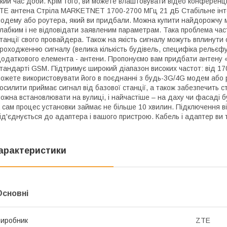
кий час доби. Крім того, ви можете влаштовувати відео конференці
TE антена Стріла MARKETNET 1700-2700 МГц 21 дБ Стабільне інте
одему або роутера, який ви придбали. Можна купити найдорожчу 
лабким і не відповідати заявленим параметрам. Така проблема част
танції свого провайдера. Також на якість сигналу можуть вплинути 
роходженню сигналу (велика кількість будівель, специфіка рельєфу
одаткового елемента - антени. Пропонуємо вам придбати антену «
тандарті GSM. Підтримує широкий діапазон високих частот: від 17
ожете використовувати його в поєднанні з будь-3G/4G модем або р
осилити приймає сигнал від базової станції, а також забезпечить с
ожна встановлювати на вулиці, і найчастіше – на даху чи фасаді бу
 сам процес установки займає не більше 10 хвилин. Підключення 
ід'єднується до адаптера і вашого пристрою. Кабель і адаптер ви
арактеристики
Основні
иробник
ZTE