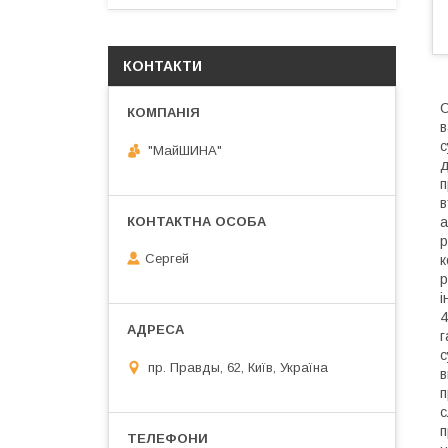
КОНТАКТИ
С
в
с
"МайШИНА"
д
п
в
а
р
Сергей
к
р
і
4
г
с
пр. Правды, 62, Київ, Україна
в
п
с
п