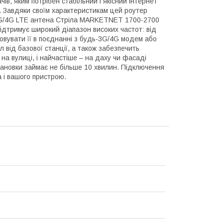
ів, яким потрібен стабільний і якісний інтернет
ей. Завдяки своїм характеристикам цей роутер
. 3G/4G LTE антена Стріла MARKETNET 1700-2700
ідтримує широкий діапазон високих частот: від
овувати її в поєднанні з будь-3G/4G модем або
 від базової станції, а також забезпечить
на вулиці, і найчастіше – на даху чи фасаді
становки займає не більше 10 хвилин. Підключення
 і вашого пристрою.