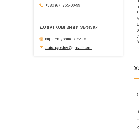
н
+380 (67) 765-00-99
я
з
М
1
р
с
https://myshina.kiev.ua
б
в
autoappkiev@gmail.com
Х
В
К