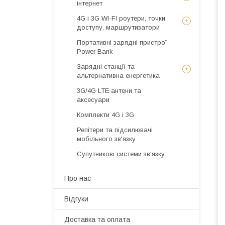
інтернет
4G і 3G WI-FI роутери, точки
доступу, маршрутизатори
Портативні зарядні пристрої
Power Bank
Зарядні станції та
альтернативна енергетика
3G/4G LTE антени та
аксесуари
Комплекти 4G і 3G
Репітери та підсилювачі
мобільного зв'язку
Супутникові системи зв'язку
Про нас
Відгуки
Доставка та оплата