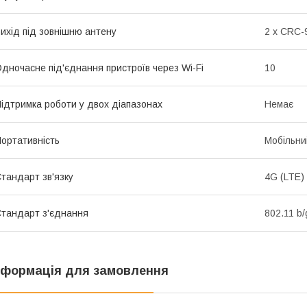
ихід під зовнішню антену
2 x CRC-
дночасне під'єднання пристроїв через Wi-Fi
10
ідтримка роботи у двох діапазонах
Немає
ортативність
Мобільни
тандарт зв'язку
4G (LTE)
тандарт з'єднання
802.11 b/
нформація для замовлення