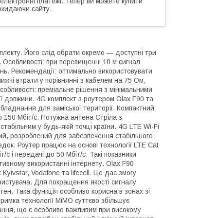
 електронні платежі. Тепер ви можете купити
окидаючи сайту.
плекту. Його слід обрати окремо — доступні три
. Особливості: при перевищенні 10 м сигнал
нь. Рекомендації: оптимально використовувати
ижчі втрати у порівнянні з кабелем на 75 Ом,
собливості: преміальне рішення з мінімальними
ої довжини. 4G комплект з роутером Olax F90 та
бладнання для заміської території. Компактний
 150 Мбіт/с. Потужна антена Стріла з
стабільним у будь-якій точці країни. 4G LTE Wi-Fi
рій, розроблений для забезпечення стабільного
їздок. Роутер працює на основі технології LTE Cat
с і передачі до 50 Мбіт/с. Такі показники
тивному використанні інтернету. Olax F90
ivstar, Vodafone та lifecell. Це дає змогу
ристувача. Для покращення якості сигналу
ен. Така функція особливо корисна в зонах зі
тримка технології MiMO суттєво збільшує
нання, що є особливо важливим при високому