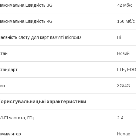
аксимальна швидкість 3G
42 Мб/с
аксимальна швидкість 4G
150 Мб/с
аявність слоту для карт пам'яті microSD
Ні
Стан
Новий
Стандарт
LTE, ED
ип
3G/4G
Користувальницькі характеристики
I-FI частота, ГГц
2.4
кумулятор
Немає