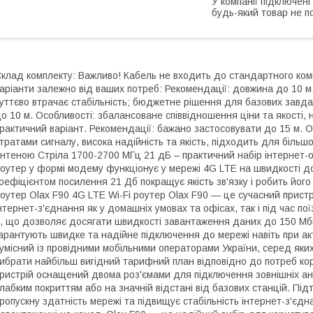
У компанії підключені
будь-який товар не п
клад комплекту: Важливо! Кабель не входить до стандартного ком
аріанти залежно від ваших потреб: Рекомендації: довжина до 10 м
уттєво втрачає стабільність; бюджетне рішення для базових завда
о 10 м. Особливості: збалансоване співвідношення ціни та якості, н
рактичний варіант. Рекомендації: бажано застосовувати до 15 м. О
тратами сигналу, висока надійність та якість, підходить для більш
нтеною Стріла 1700-2700 МГц 21 дБ – практичний набір інтернет-о
оутер у формі модему функціонує у мережі 4G LTE на швидкості до
оефіцієнтом посилення 21 Дб покращує якість зв'язку і робить його 
оутер Olax F90 4G LTE Wi-Fi роутер Olax F90 — це сучасний прист
нтернет-з'єднання як у домашніх умовах та офісах, так і під час по
, що дозволяє досягати швидкості завантаження даних до 150 Мбіт/
арантують швидке та надійне підключення до мережі навіть при ак
умісний із провідними мобільними операторами України, серед яких Ky
ибрати найбільш вигідний тарифний план відповідно до потреб ко
ристрій оснащений двома роз'ємами для підключення зовнішніх ант
лабким покриттям або на значній відстані від базових станцій. Під
ропускну здатність мережі та підвищує стабільність інтернет-з'єд