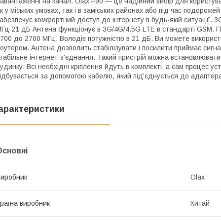
авантаженні на канал. Olax F90 — це надійний вибір для користувач
к у міських умовах, так і в заміських районах або під час подорож
абезпечує комфортний доступ до інтернету в будь-якій ситуації
Гц 21 дБ Антена функціонує в 3G/4G/4.5G LTE в стандарті GSM. П
700 до 2700 МГц. Володіє потужністю в 21 дБ. Ви можете використ
оутером. Антена дозволить стабілізувати і посилити приймає сигнал
табільне інтернет-з'єднання. Такий пристрій можна встановлювати 
удинку. Всі необхідні кріплення йдуть в комплекті, а сам процес у
ідбувається за допомогою кабелю, який під'єднується до адаптера
арактеристики
Основні
иробник
Olax
раїна виробник
Китай