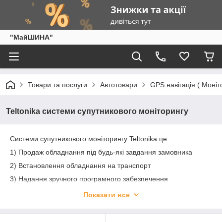
"МайШИНА"
Товари та послуги
Автотовари
GPS навігація ( Моніто
Teltonika системи супутникового моніторингу
Системи супутникового моніторингу Teltonika це:
1) Продаж обладнання під будь-які завдання замовника
2) Встановлення обладнання на транспорт
3) Надання зручного програмного забезпечення
4) Продаж, встановлення , обслуговування, моніторинг ПІД
Показати все
КЛЮЧ!