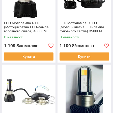
LED Мотолампа RTD
LED Мотолампа RTD01
(Мотоциклетна LED-лампа
(Мотоциклетна LED-лампа
головного світла) 4600LM
головного світла) 3500LM
42W
Ближній: 2000LM Корея!
В наявності
В наявності
1 109
1 100
₴/комплект
₴/комплект
Купити
Купити