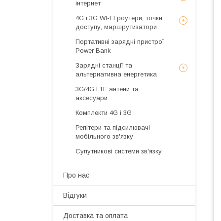
інтернет
4G і 3G WI-FI роутери, точки
доступу, маршрутизатори
Портативні зарядні пристрої
Power Bank
Зарядні станції та
альтернативна енергетика
3G/4G LTE антени та
аксесуари
Комплекти 4G і 3G
Репітери та підсилювачі
мобільного зв'язку
Супутникові системи зв'язку
Про нас
Відгуки
Доставка та оплата