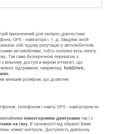
стрій призначений для експрес-діагностики
фона, GPS - навігатора і. т. д. Завдяки своїй
воювали собі чудову репутацію у автолюбителів.
місними автомобілями, тобто охоплює весь спектр
року. Так само безперечною перевагою є
у вільному доступі в мережі інтернет, що
 мовної підтримкою. наприклад:
hobDrive,
нших.
иків меншим розміром, що дозволяє
тфоном, телефоном і навіть GPS - навігатором по
з звичайними
інжекторними двигунами
так і з
нами на газу
. В залежності від обраної Вами
еки, клімат-контроль. Доступність діапазону