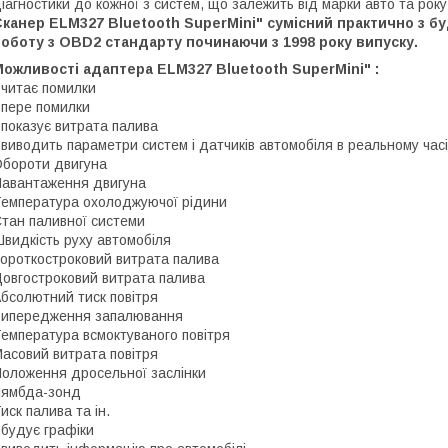
іагностики до кожної з систем, що залежить від марки авто та року
Сканер ELM327 Bluetooth
Super
Mini" сумісний практично з 
оботу з OBD2 стандарту починаючи з 1998 року випуску.
ожливості адаптера ELM327 Bluetooth SuperMini" :
 читає помилки
 пере помилки
 показує витрата палива
 виводить параметри систем і датчиків автомобіля в реальному часі
бороти двигуна
авантаження двигуна
емпература охолоджуючої рідини
тан паливної системи
видкість руху автомобіля
ороткостроковий витрата палива
овгостроковий витрата палива
бсолютний тиск повітря
ипередження запалювання
емпература всмоктуваного повітря
асовий витрата повітря
оложення дросельної заслінки
Лямбда-зонд
иск палива та ін.
 будує графіки