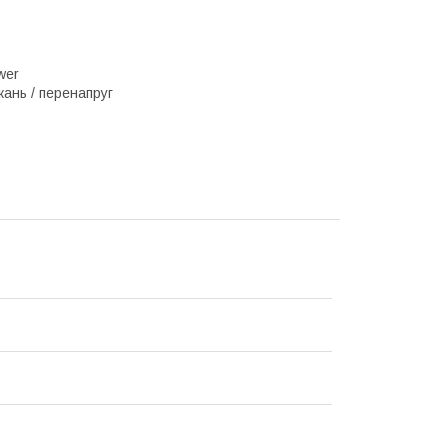
wer
кань / перенапруг