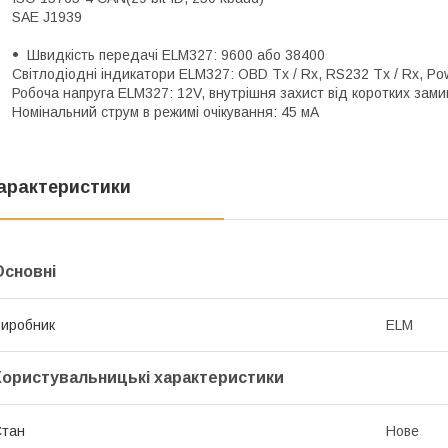
SAE J1939
Швидкість передачі ELM327: 9600 або 38400
Світлодіодні індикатори ELM327: OBD Tx / Rx, RS232 Tx / Rx, Po
Робоча напруга ELM327: 12V, внутрішня захист від коротких зами
Номінальний струм в режимі очікування: 45 мА
арактеристики
Основні
иробник
ELM
Користувальницькі характеристики
Стан
Нове