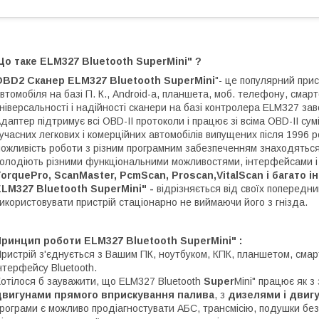
о таке ELM327 Bluetooth SuperMini" ?
OBD2 Сканер
ELM327 Bluetooth SuperMini
"- це популярний при
втомобіля на базі П. К., Android-а, планшета, моб. телефону, смарт
ніверсальності і надійності сканери на базі контролера ELM327 за
даптер підтримує всі OBD-II протоколи і працює зі всіма OBD-II су
учасних легкових і комерційних автомобілів випущених після 1996 
ожливість роботи з різним програмним забезпеченням знаходяться 
олодіють різними функціональними можливостями, інтерфейсами і
orquePro, ScanMaster, PcmScan, Proscan,VitalScan і багато і
ELM327 Bluetooth
Super
Mini" -
відрізняється від своїх попередн
икористовувати пристрій стаціонарно не виймаючи його з гнізда.
ринцип роботи ELM327 Bluetooth SuperMini" :
ристрій з'єднується з Вашим ПК, ноутбуком, КПК, планшетом, смар
нтерфейсу Bluetooth.
отілося б зауважити, що ELM327 Bluetooth
Super
Mini" працює як 
двигунами прямого вприскування палива
, з
дизелями і двигу
рограми є можливо продіагностувати АБС, трансмісію, подушки безп