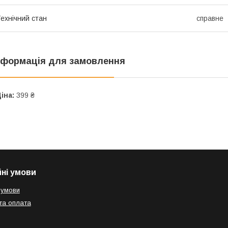
ехнічний стан
справне
нформація для замовлення
іна:
399 ₴
йні умови
 умови
та оплата