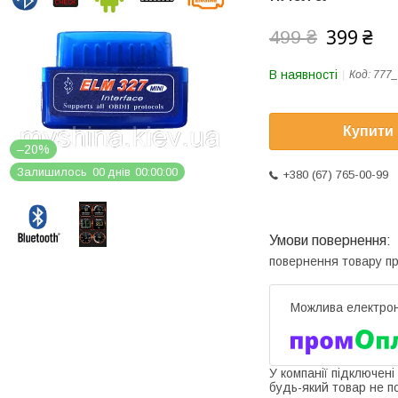
399 ₴
499 ₴
В наявності
Код:
777_
Купити
–20%
Залишилось
0
0
днів
0
0
0
0
0
0
+380 (67) 765-00-99
повернення товару п
У компанії підключені
будь-який товар не п