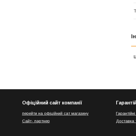
Т
І
Ц
Офіційний сайт компанії
Гаранті
перейти на офіційний сат магазину
Гарантійні
Сайт- партнер
Доставка 