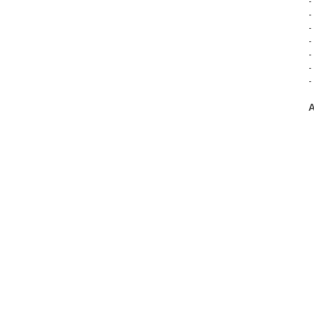
-
-
-
-
-
-
-