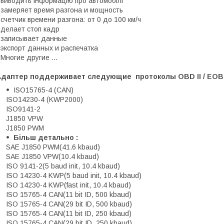
 виводить інформацію про автомобілі
 замеряет время разгона и мощность
 счетчик времени разгона: от 0 до 100 км/ч
 делает стоп кадр
 записывает данные
 экспорт данных и распечатка
 Многие другие ...
Адаптер поддерживает следующие протоколы OBD II / EOB
ISO15765-4 (CAN)
ISO14230-4 (KWP2000)
ISO9141-2
J1850 VPW
J1850 PWM
Більш детально :
SAE J1850 PWM(41.6 kbaud)
SAE J1850 VPW(10.4 kbaud)
ISO 9141-2(5 baud init, 10.4 kbaud)
ISO 14230-4 KWP(5 baud init, 10.4 kbaud)
ISO 14230-4 KWP(fast init, 10.4 kbaud)
ISO 15765-4 CAN(11 bit ID, 500 kbaud)
ISO 15765-4 CAN(29 bit ID, 500 kbaud)
ISO 15765-4 CAN(11 bit ID, 250 kbaud)
ISO 15765-4 CAN(29 bit ID, 250 kbaud)