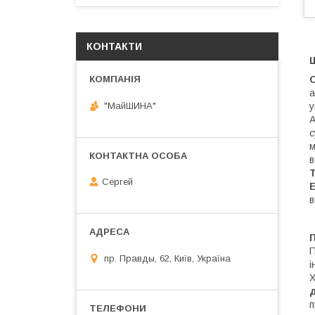
КОНТАКТИ
Щ
а
"МайШИНА"
у
А
с
м
в
T
Сергей
в
П
П
пр. Правды, 62, Київ, Україна
і
Х
п