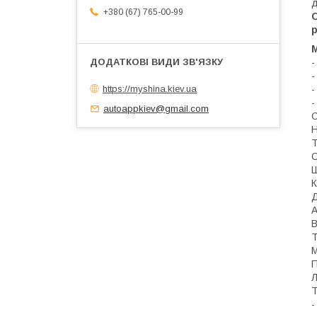
д
+380 (67) 765-00-99
р
М
-
-
https://myshina.kiev.ua
-
-
autoappkiev@gmail.com
О
Н
Т
С
Ш
К
Д
А
В
Т
М
П
Т
-