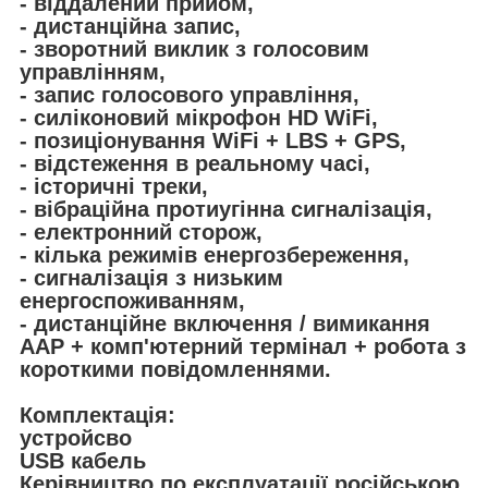
- віддалений прийом,
- дистанційна запис,
- зворотний виклик з голосовим
управлінням,
- запис голосового управління,
- силіконовий мікрофон HD WiFi,
- позиціонування WiFi + LBS + GPS,
- відстеження в реальному часі,
- історичні треки,
- вібраційна протиугінна сигналізація,
- електронний сторож,
- кілька режимів енергозбереження,
- сигналізація з низьким
енергоспоживанням,
- дистанційне включення / вимикання
AAP + комп'ютерний термінал + робота з
короткими повідомленнями.
Комплектація:
устройсво
USB кабель
Керівництво по експлуатації російською