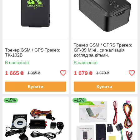
Трекер GSM / GPRS Трекер:
Трекер GSM / GPS Трекер:
GF-09 Міні , сигналізація
TK-102B
догляд за дітьми.
Оригінальна коробка.
В наявності
В наявності
1 665
1 679
₴
₴
1 965 ₴
1 979 ₴
Купити
Купити
–15%
–15%