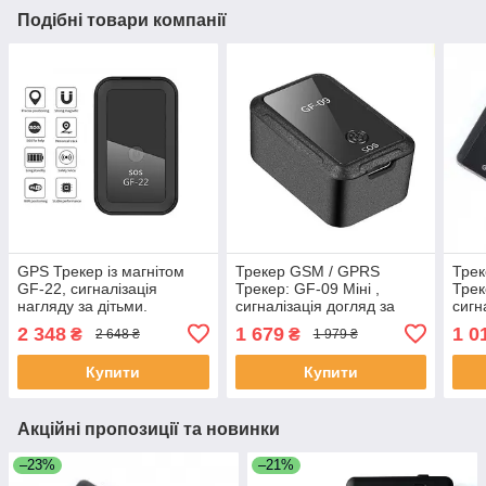
Подібні товари компанії
GPS Трекер із магнітом
Трекер GSM / GPRS
Тре
GF-22, сигналізація
Трекер: GF-09 Міні ,
Трек
нагляду за дітьми.
сигналізація догляд за
сигн
Оригінальна коробка.
дітьми. Оригінальна
діть
2 348
1 679
1 0
₴
₴
2 648 ₴
1 979 ₴
коробка.
коро
Купити
Купити
Акційні пропозиції та новинки
–23%
–21%