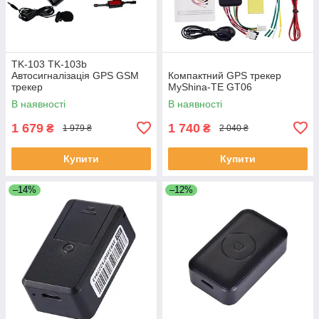
TK-103 TK-103b
Автосигналізація GPS GSM
Компактний GPS трекер
трекер
MyShina-TE GT06
В наявності
В наявності
1 679
1 740
₴
₴
1 979 ₴
2 040 ₴
Купити
Купити
–14%
–12%