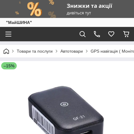
"МайШИНА"
Товари та послуги
Автотовари
GPS навігація ( Моніто
–15%