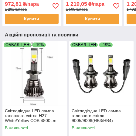
цоколь)
25Watt 6000 K/4300K
972,81
1 219,05
1 2
₴/пара
₴/пара
1 201 ₴/пара
1 505 ₴/пара
1 492
Купити
Купити
Акційні пропозиції та новинки
ОБВАЛ ЦЕН
–19%
ОБВАЛ ЦЕН
–19%
Світлодіодна LED лампа
Світлодіодна LED лампа
головного світла H27
головного світла
White/Yellow COB 4800Lm
9005/9006(HB3/HB4)
25Watt 6000K/4300K
White/Yellow COB 4800Lm
В наявності
В наявності
25Watt 6000K/4300K