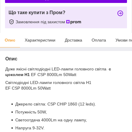
Що таке купити з Пром?
Замовлення під захистом
Опис
Характеристики
Доставка
Оплата
Умови п
Опис
Дуже якісні світлодіодні LED-лампи головного світла
с
цоколем H1
EF CSP 8000Lm 50Watt
Світлодіодні LED-лампи головного світла H1
EF CSP 8000Lm 50Watt
Джерело світла: CSP CHIP 1860 (12 leds).
Потужність 50W,
Светоотдача 4000Lm на одну лампу,
Напруга 9-32V.