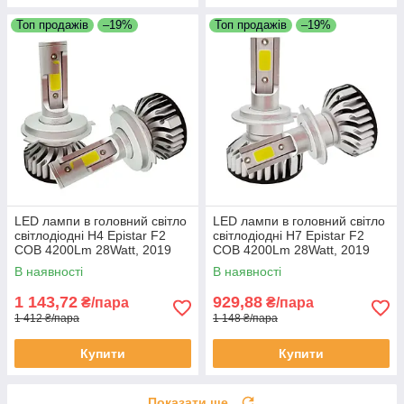
Топ продажів
–19%
Топ продажів
–19%
LED лампи в головний світло
LED лампи в головний світло
світлодіодні H4 Epistar F2
світлодіодні H7 Epistar F2
COB 4200Lm 28Watt, 2019
COB 4200Lm 28Watt, 2019
В наявності
В наявності
1 143,72
929,88
₴/пара
₴/пара
1 412 ₴/пара
1 148 ₴/пара
Купити
Купити
Показати ще