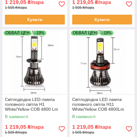
1 219,05
1 219,05
₴/пара
₴/пара
1 505 ₴/пара
1 505 ₴/пара
Купити
Купити
ОБВАЛ ЦЕН
–19%
ОБВАЛ ЦЕН
–19%
Світлодіодна LED-лампа
Світлодіодна LED лампа
головного світла H1
головного світла H11
White/Yellow COB 4800 Lm
White/Yellow COB 4800Lm
25Watt 6000 K/4300K
25Watt 6000K/4300K
В наявності
В наявності
1 219,05
1 219,05
₴/пара
₴/пара
1 505 ₴/пара
1 505 ₴/пара