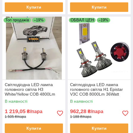
Купити
Купити
Топ продажів
–19%
ОБВАЛ ЦЕН
–19%
Світлодіодна LED лампа
Світлодіодна LED лампа
головного світла H3
головного світла H1 Epistar
White/Yellow COB 4800Lm
V3C COB 8000Lm 36Watt
25Watt 6000K/4300K
В наявності
В наявності
1 219,05
962,28
₴/пара
₴/пара
1 505 ₴/пара
1 188 ₴/пара
Купити
Купити