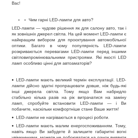
Вас!
Чим гарні LED-лампи для авто?
LED-лампи — чудове рішення як для салону авто, так і
як зовнішніх джерел світла. На цей момент LED-лампи є
найкращим вибором для проєктування автомобільної
оптики. Багато в чому популярність LED-лампи
розкриваються перевагами LED-лампи перед іншими
світловипромінювальними пристроями. Які якості LED
ламп особливо цінні для автоаматорів?
LED-лампи мають великий термін експлуатації. LED-
лампи дійсно здатні пропрацювати довше, ніж будь-які
інші джерела світла. Тому якщо Вам набридло
стабільно кілька разів на рік витрачатися на заміну
ламп, спробуйте встановити LED-лампи — і Ви
побачите, наскільки комфортніше стане Ваше життя!
LED-лампи не нагріваються в процесі роботи.
LED-лампи мають малим енергоспоживанням. Тому,
навіть якщо Ви забудете й залишите габаритні вогні
увімкненими, можете не побоюватися на ранок виявити