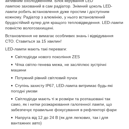
активним охолодженням. Блок керування LED
лампою захований в сам радіатор. Знімний цоколь LED-
лампи робить встановлення дуже простим і доступним
кожному. Радіатор з алюмінію, у нього встановлений
брудостійкий кулер для кращого тепловідведення. LED-лампи
повністю вологозахищені.
Встановлення не вимагає особливих знань і відвідування
СТО. Ставиться за 15 хвилин!
LED-лампи мають такі переваги:
Світлодіоди нового покоління ZES
Чітка світло-тенева межа, не засліплює зустрічні
машини
Потужний рівний світловий пучок
Ступінь захисту IP67, LED-лампа витримає будь-які
погодні умови
Світлодіоди мають ті ж розміри та розташовані так
само, як і нитки розжарювання галогенної лампи, що
забезпечує правильне фокусування в рефлекторі фари
Напруга від 12 до 24 В (як для легкових, так і для
вантажних авто)