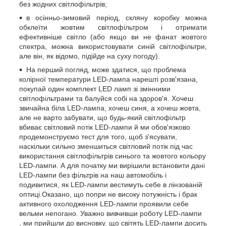
без жодних світлофільтрів;
в осінньо-зимовий період, скляну коробку можна
обклеїти жовтим світлофільтром і отримати
ефективніше світло (або якщо ви не фанат жовтого
спектра, можна використовувати синій світлофільтри,
але він, як відомо, підійде на суху погоду).
На перший погляд, може здатися, що проблема
колірної температури LED-лампа нарешті розв'язана,
покупай один комплект LED ламп зі змінними
світлофільтрами та балуйся собі на здоров'я. Хочеш
звичайна біла LED-лампа, хочеш синя, а хочеш жовта,
але не варто забувати, що будь-який світлофільтр
вбиває світловий потік LED-лампи й ми обов'язково
продемонструємо тест для того, щоб з'ясувати,
наскільки сильно зменшиться світловий потік під час
використання світлофільтрів синього та жовтого кольору
LED-лампи. А для початку ми вирішили встановити дані
LED-лампи без фільтрів на наш автомобіль і
подивитися, як LED-лампи вестимуть себе в лінзованій
оптиці.Оказано, що попри не високу потужність і брак
активного охолодження LED-лампи проявили себе
вельми непогано. Уважно вивчивши роботу LED-лампи
, ми прийшли до висновку, що світять LED-лампи досить