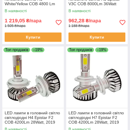
White/Yellow COB 4800 Lm
V3C COB 8000Lm 36Watt
25Watt 6000 K/4300K
В наявності
В наявності
1 219,05
962,28
₴/пара
₴/пара
1 505 ₴/пара
1 188 ₴/пара
Купити
Купити
Топ продажів
–19%
Топ продажів
–19%
LED лампи в головний світло
LED лампи в головний світло
світлодіодні H4 Epistar F2
світлодіодні H7 Epistar F2
COB 4200Lm 28Watt, 2019
COB 4200Lm 28Watt, 2019
В наявності
В наявності