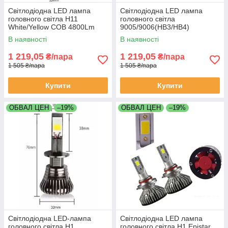
Світлодіодна LED лампа
Світлодіодна LED лампа
головного світла H11
головного світла
White/Yellow COB 4800Lm
9005/9006(HB3/HB4)
25Watt 6000K/4300K
White/Yellow COB 4800Lm
В наявності
В наявності
25Watt 6000K/4300K
1 219,05
1 219,05
₴/пара
₴/пара
1 505 ₴/пара
1 505 ₴/пара
Купити
Купити
ОБВАЛ ЦЕН
–19%
ОБВАЛ ЦЕН
–19%
Світлодіодна LED-лампа
Світлодіодна LED лампа
головного світла H1
головного світла H1 Epistar