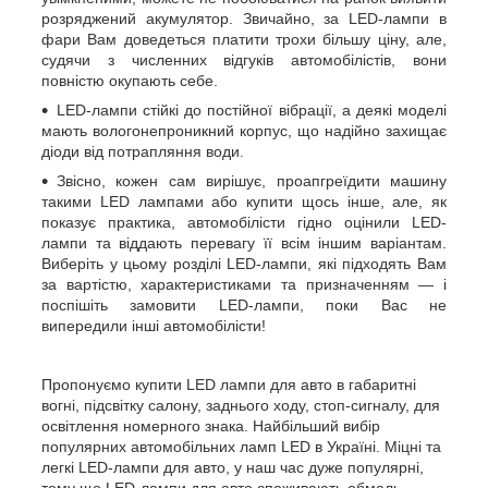
розряджений акумулятор. Звичайно, за LED-лампи в
фари Вам доведеться платити трохи більшу ціну, але,
судячи з численних відгуків автомобілістів, вони
повністю окупають себе.
LED-лампи стійкі до постійної вібрації, а деякі моделі
мають вологонепроникний корпус, що надійно захищає
діоди від потрапляння води.
Звісно, кожен сам вирішує, проапгреїдити машину
такими LED лампами або купити щось інше, але, як
показує практика, автомобілісти гідно оцінили LED-
лампи та віддають перевагу її всім іншим варіантам.
Виберіть у цьому розділі LED-лампи, які підходять Вам
за вартістю, характеристиками та призначенням — і
поспішіть замовити LED-лампи, поки Вас не
випередили інші автомобілісти!
Пропонуємо купити LED лампи для авто в габаритні
вогні, підсвітку салону, заднього ходу, стоп-сигналу, для
освітлення номерного знака. Найбільший вибір
популярних автомобільних ламп LED в Україні. Міцні та
легкі LED-лампи для авто, у наш час дуже популярні,
тому що LED-лампи для авто споживають обмаль