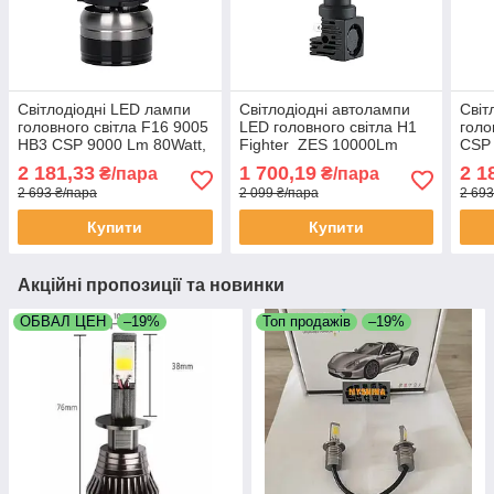
Світлодіодні LED лампи
Світлодіодні автолампи
Світ
головного світла F16 9005
LED головного світла H1
голо
HB3 CSP 9000 Lm 80Watt,
Fighter ZЕS 10000Lm
CSP
Canbus
55Wat
2 181,33
1 700,19
2 1
₴/пара
₴/пара
2 693 ₴/пара
2 099 ₴/пара
2 693
Купити
Купити
Акційні пропозиції та новинки
ОБВАЛ ЦЕН
–19%
Топ продажів
–19%