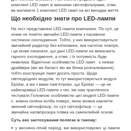
комплект LED ламп зі змінними світлофільтрами, отже,
ви матимете 1 комплект LED ламп на всі випадки життя.
Що необхідно знати про LED-лампи
На тест представлені LED-лампи компанією. По суті, це
нічим не помітні звичайні LED-лампи з пасивною
системою охолодження. Тобто, у них використовується
звичайний радіатор без клітковини, яка нагнітає повітря,
і це може означати, що дані LED-лампи не вимагають
гарного охолодження, а отже, і їх потужність буде
невелика. Відмітною особливістю LED ламп є немає
драйвера (він же баласт, він же блока розпалювання),
тобто конструкція ламп досить проста. Щодо
світлодіодних модулів, то тут використовуються модулі
Epistar, а ми з вами пам'ятаємо, що Epistar — це не
найяскравіші LED-лампи з тих, які нам траплялося
тестувати.Головною особливістю цієї моделі LED-лампи
є: знімна скляна колба поверх, якою можна наклеїти
змінний світлофільтр, по суті світлофільтр — це
звичайна напівпрозора плівка на самоклейній основі.
Суть еко застосування полягає в такому:
у весняно-літній період, ми використовуємо ці лампи