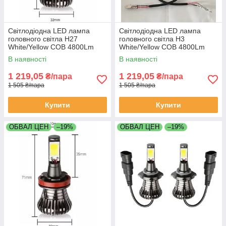
Світлодіодна LED лампа
Світлодіодна LED лампа
головного світла H27
головного світла H3
White/Yellow COB 4800Lm
White/Yellow COB 4800Lm
25Watt 6000K/4300K
25Watt 6000K/4300K
В наявності
В наявності
1 219,05
1 219,05
₴/пара
₴/пара
1 505 ₴/пара
1 505 ₴/пара
Купити
Купити
ОБВАЛ ЦЕН
–19%
ОБВАЛ ЦЕН
–19%