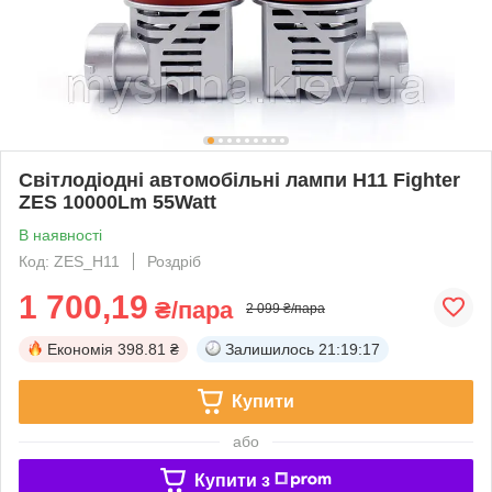
Світлодіодні автомобільні лампи Н11 Fighter
ZЕS 10000Lm 55Watt
В наявності
Код: ZES_H11
Роздріб
1 700,19
₴/пара
2 099 ₴/пара
Економія
398.81 ₴
Залишилось
21:19:17
Купити
або
Купити з