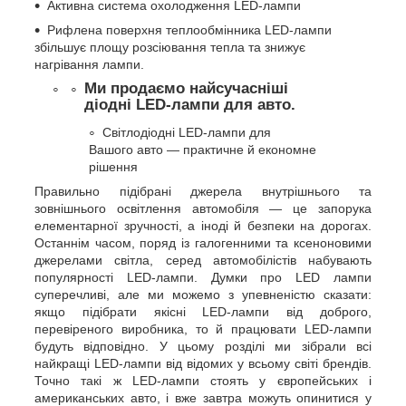
Активна система охолодження LED-лампи
Рифлена поверхня теплообмінника LED-лампи
збільшує площу розсіювання тепла та знижує
нагрівання лампи.
Ми продаємо найсучасніші
діодні LED-лампи для авто.
Світлодіодні LED-лампи для
Вашого авто — практичне й економне
рішення
Правильно підібрані джерела внутрішнього та
зовнішнього освітлення автомобіля — це запорука
елементарної зручності, а іноді й безпеки на дорогах.
Останнім часом, поряд із галогенними та ксеноновими
джерелами світла, серед автомобілістів набувають
популярності LED-лампи. Думки про LED лампи
суперечливі, але ми можемо з упевненістю сказати:
якщо підібрати якісні LED-лампи від доброго,
перевіреного виробника, то й працювати LED-лампи
будуть відповідно. У цьому розділі ми зібрали всі
найкращі LED-лампи від відомих у всьому світі брендів.
Точно такі ж LED-лампи стоять у європейських і
американських авто, і вже завтра можуть опинитися у