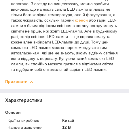
непогано. З огляду на вищесказану, можна зробити
висновок, що на якість світла LED лампи впливає не
тільки його колірна температура, але й фокусування, а
також яскравість, оскільки гарний
ксенон
або гарні LED-
лампи з білим відтінком світіння в погану погоду можуть
світити не гірше, ніж жовті LED-лампи. Але в будь-якому
разі, колір світіння LED-лампи — це справа смаку та
кожен влен вибирати LED-лампи до душі. Тому цей
комплект LED-лампи можна порекомендувати тим
автовласникам, які ще не знають, якому відтінку світіння
вони віддадуть перевагу. Купуючи такий комплект LED-
лампи, ви спокійно можете гратися з відтінками світла
та підібрати собі оптимальний варіант LED-лампи.
Приховати
Характеристики
Основні
Країна виробник
Китай
Напруга живлення
12 В