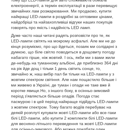
електроенергії, а термін експлуатації в рази перевищує
звичайних лам розжарювання. Ми продаємо, купити
найкращі LED-лампи в роздрібні за оптовими цінами,
найдобріші та найзахопливіші відгуки наших покупців
говорять про якість і надійність LED ламп.
Дуже часто наші читачі радять розповісти про те, як
LED-лампи світять на мокрому асфальті. Але ми не до
кінця розуміємо, про що йдеться, позаяк ми солідарні з
думкою, що біле світло поводиться в дощовиту погоду
набагато гірше, ніж жовтий. І ось, якби ми з вами жили
де-небудь на туманному альбіоні, де приблизно 364 дні
на рік йде дощ і тільки 1 день світить сонце, то,
звичайно ж, наш вибір пал би тільки на LED-лампи у з
жовтим спектром світіння. Але нам пощастило більше і
ми живемо в Україні, де туман і опади не таке вже й
коротке явище.Но, з іншого боку, в осінньо-зимовий
період з'являється більше опадів. Погода стає
пасмурою і в цей період найкраще підійдуть LED-лампи
з жовтим спектром. Тому багато водіїв перебуває на
деякій розплуті купувати жовті LED-лампи або все-таки
білі LED-лампи, або купити 2 комплекти білі LED-лампи
для весняно-літнього переведення та жовті LED-лампи
для осінньо-зимового. Або можна придбати один