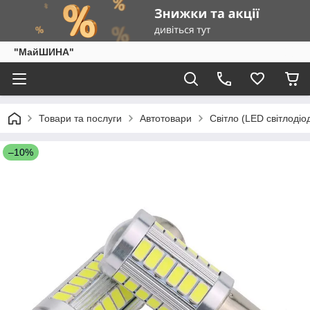
"МайШИНА"
Товари та послуги
Автотовари
Світло (LED світлодіо
–10%