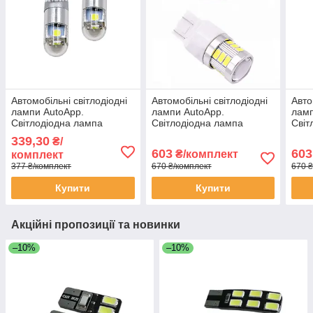
Автомобільні світлодіодні
Автомобільні світлодіодні
Авто
лампи AutoApp.
лампи AutoApp.
ламп
Світлодіодна лампа
Світлодіодна лампа
Світ
підвищеної потужності 480
підвищеної потужності 482
підв
339,30
₴/
T10 3SMD/300LM 1,5 W
Canbus T20 18SMD 12V-
P27
603
603
₴/комплект
комплект
6000 K
24V
377 ₴/комплект
670 ₴/комплект
670 ₴
Купити
Купити
Акційні пропозиції та новинки
–10%
–10%