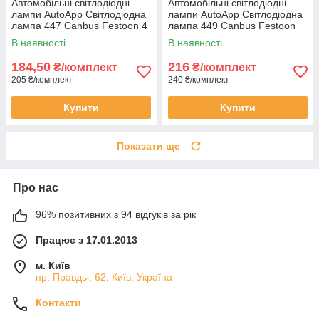
Автомобільні світлодіодні
Автомобільні світлодіодні
лампи AutoApp Світлодіодна
лампи AutoApp Світлодіодна
лампа 447 Canbus Festoon 4
лампа 449 Canbus Festoon
leds 5050SMD з радіатором
6leds 5050SMD з радіатором
В наявності
В наявності
184,50
216
₴/комплект
₴/комплект
205 ₴/комплект
240 ₴/комплект
Купити
Купити
Показати ще
Про нас
96% позитивних з 94 відгуків за рік
Працює з 17.01.2013
м. Київ
пр. Правды, 62, Київ, Україна
Контакти