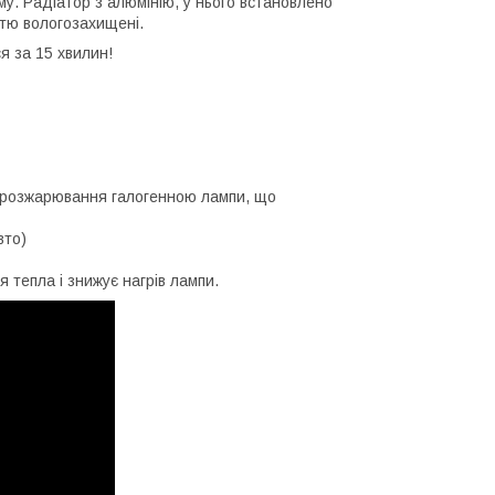
у. Радіатор з алюмінію, у нього встановлено
тю вологозахищені.
я за 15 хвилин!
ки розжарювання галогенною лампи, що
вто)
тепла і знижує нагрів лампи.