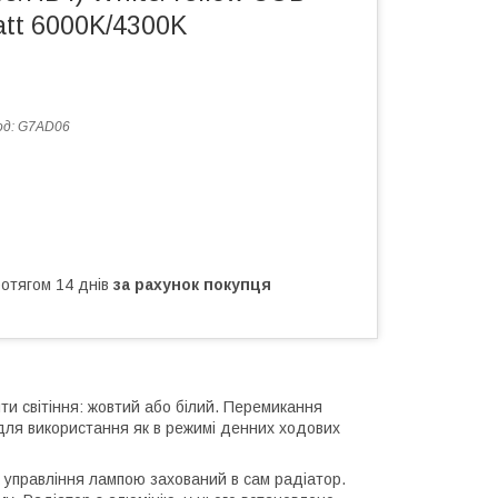
tt 6000K/4300K
од:
G7AD06
ротягом 14 днів
за рахунок покупця
ти світіння: жовтий або білий. Перемикання
для використання як в режимі денних ходових
 управління лампою захований в сам радіатор.