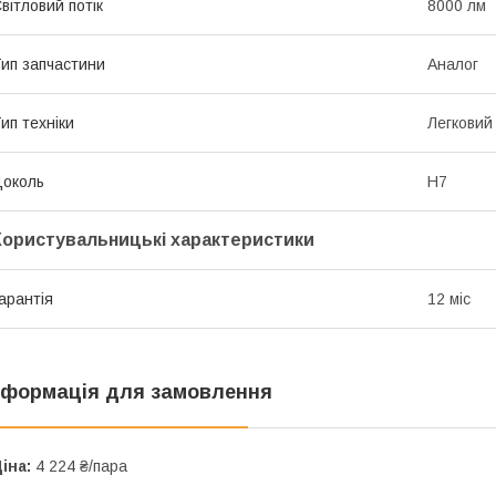
вітловий потік
8000 лм
ип запчастини
Аналог
ип техніки
Легковий
околь
H7
Користувальницькі характеристики
арантія
12 міс
нформація для замовлення
іна:
4 224 ₴/пара