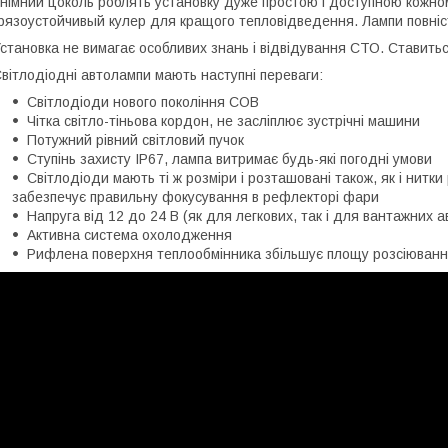
німний цоколь роблять установку дуже простою і доступною кожном
рязоустойчивый кулер для кращого тепловідведення. Лампи повніс
становка не вимагає особливих знань і відвідування СТО. Ставитьс
вітлодіодні автолампи мають наступні переваги:
Світлодіоди нового покоління СОВ
Чітка світло-тіньова кордон, не засліплює зустрічні машини
Потужний рівний світловий пучок
Ступінь захисту IP67, лампа витримає будь-які погодні умови
Світлодіоди мають ті ж розміри і розташовані також, як і нит
забезпечує правильну фокусування в рефлекторі фари
Напруга від 12 до 24 В (як для легкових, так і для вантажних а
Активна система охолодження
Рифлена поверхня теплообмінника збільшує площу розсіювання 