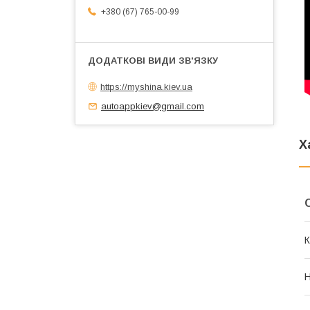
+380 (67) 765-00-99
https://myshina.kiev.ua
autoappkiev@gmail.com
Х
К
Н