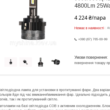
4800Lm 25Wa
4 224 ₴/пара
Немає в наявності
К
+380 (67) 765-00-99
повернення товару п
вітлодіодна лампа для установки в протитуманні фари. Два варіан
ольорів йде під час вмикання\вимикання фар. Ідеально підходить 
огнів, так і як протитуманний світло.
втолампи на базі світлодіода COB з активним охолодженням. Блок