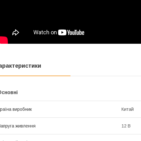
арактеристики
Основні
раїна виробник
Китай
апруга живлення
12 В