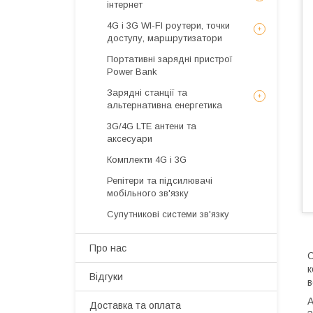
інтернет
4G і 3G WI-FI роутери, точки
доступу, маршрутизатори
Портативні зарядні пристрої
Power Bank
Зарядні станції та
альтернативна енергетика
3G/4G LTE антени та
аксесуари
Комплекти 4G і 3G
Репітери та підсилювачі
мобільного зв'язку
Супутникові системи зв'язку
Про нас
С
к
Відгуки
в
А
Доставка та оплата