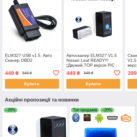
ELM327 USB v1.5, Авто
Автосканер ELM327 V1.5
Скан
Сканер OBD2
Nissan Leaf READY!!!
V1.5
(Двужий,TOP версія PIC
верс
18F25к80)
449
449
399
₴
₴
549 ₴
549 ₴
Купити
Купити
Акційні пропозиції та новинки
–20%
Топ продажів
–20%