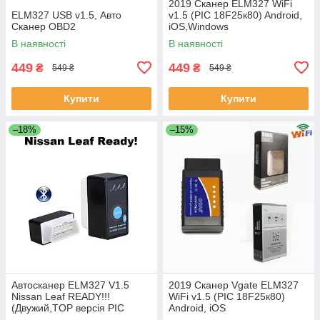
2019 Сканер ELM327 WiFi
ELM327 USB v1.5, Авто
v1.5 (PIC 18F25к80) Android,
Сканер OBD2
iOS,Windows
В наявності
В наявності
449
449
₴
₴
549 ₴
549 ₴
Купити
Купити
–18%
–15%
Автосканер ELM327 V1.5
2019 Сканер Vgate ELM327
Nissan Leaf READY!!!
WiFi v1.5 (PIC 18F25к80)
(Двужий,TOP версія PIC
Android, iOS
18F25к80)