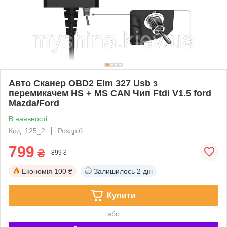
Авто Сканер OBD2 Elm 327 Usb з
перемикачем HS + MS CAN Чип Ftdi V1.5 ford
Mazda/Ford
В наявності
Код: 125_2
Роздріб
799
₴
899 ₴
Економія
100 ₴
Залишилось
2 дні
Купити
або