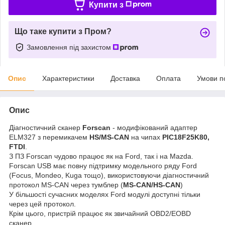
Купити з
Що таке купити з Пром?
Замовлення під захистом
Опис
Характеристики
Доставка
Оплата
Умови п
Опис
Діагностичний сканер
Forscan
- модифікований адаптер
ELM327 з перемикачем
HS/MS-CAN
на чипах
PIC18F25K80,
FTDI
.
З ПЗ Forscan чудово працює як на Ford, так і на Mazda.
Forscan USB має повну підтримку модельного ряду Ford
(Focus, Mondeo, Kuga тощо), використовуючи діагностичний
протокол MS-CAN через тумблер (
MS-CAN/HS-CAN
)
У більшості сучасних моделях Ford модулі доступні тільки
через цей протокол.
Крім цього, пристрій працює як звичайний OBD2/EOBD
сканер