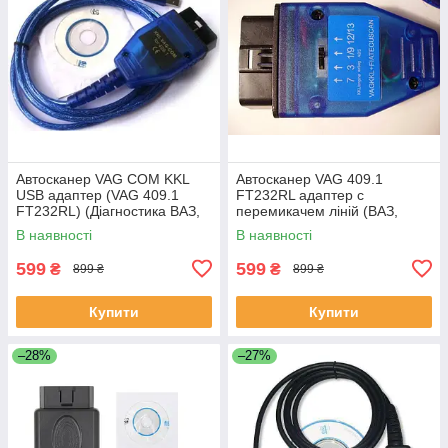
Автосканер VAG COM KKL
Автосканер VAG 409.1
USB адаптер (VAG 409.1
FT232RL адаптер c
FT232RL) (Діагностика ВАЗ,
перемикачем ліній (ВАЗ,
старі VW/Seat/Audi/Skoda)
старые VW/Seat/Audi/Skoda,
В наявності
В наявності
Chevrolet)
599
599
₴
₴
899 ₴
899 ₴
Купити
Купити
–28%
–27%