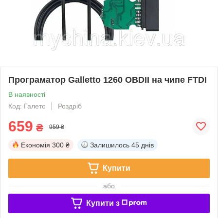
Програматор Galletto 1260 OBDII на чипе FTDI
В наявності
Код: Галето
Роздріб
659
₴
959 ₴
Економія
300 ₴
Залишилось
45 днів
Купити
або
Купити з