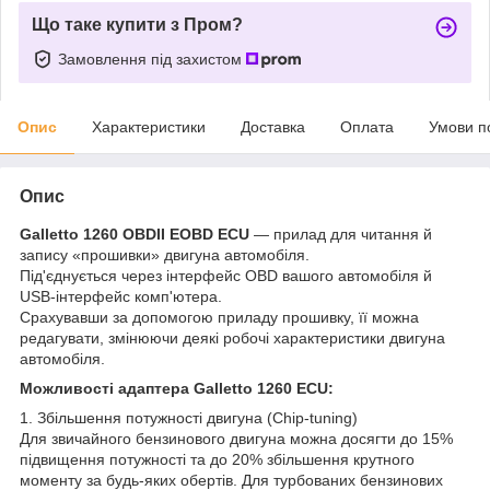
Що таке купити з Пром?
Замовлення під захистом
Опис
Характеристики
Доставка
Оплата
Умови п
Опис
Galletto 1260 OBDII EOBD ECU
— прилад для читання й
запису «прошивки» двигуна автомобіля.
Під'єднується через інтерфейс OBD вашого автомобіля й
USB-інтерфейс комп'ютера.
Срахувавши за допомогою приладу прошивку, її можна
редагувати, змінюючи деякі робочі характеристики двигуна
автомобіля.
Можливості адаптера Galletto 1260 ECU:
1. Збільшення потужності двигуна (Chip-tuning)
Для звичайного бензинового двигуна можна досягти до 15%
підвищення потужності та до 20% збільшення крутного
моменту за будь-яких обертів. Для турбованих бензинових