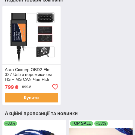
Авто Сканер OBD2 Elm
327 Usb з перемикачем
HS + MS CAN Чип Ftdi
V1.5 ford Mazda/Ford
799
₴
899 ₴
Купити
Акційні пропозиції та новинки
–33%
TOP SALE
–33%