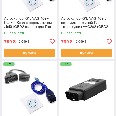
Автосканер KKL VAG 409+
Автосканер KKL VAG 409 c
FiatEcuScan c перемикачем
перемикачем ліній K/L
ліній (OBD2 сканер для Fiat,
+перехідник VAG2x2 (OBD2
Lancia, Alfa Romeo, Chery)
сканер Аudi Vw Seat Skoda
В наявності
В наявності
Posche)
799
799
₴
₴
1 099 ₴
1 099 ₴
Купити
Купити
–27%
–26%