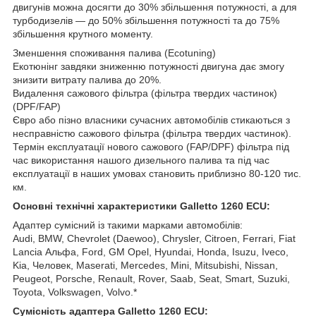
двигунів можна досягти до 30% збільшення потужності, а для
турбодизелів — до 50% збільшення потужності та до 75%
збільшення крутного моменту.
Зменшення споживання палива (Ecotuning)
Екотюнінг завдяки зниженню потужності двигуна дає змогу
знизити витрату палива до 20%.
Видалення сажового фільтра (фільтра твердих частинок)
(DPF/FAP)
Євро або пізно власники сучасних автомобілів стикаються з
несправністю сажового фільтра (фільтра твердих частинок).
Термін експлуатації нового сажового (FAP/DPF) фільтра під
час використання нашого дизельного палива та під час
експлуатації в наших умовах становить приблизно 80-120 тис.
км.
Основні технічні характеристики Galletto 1260 ECU:
Адаптер сумісний із такими марками автомобілів:
Аudi, BMW, Chevrolet (Daewoo), Chrysler, Citroen, Ferrari, Fiat
Lancia Альфа, Ford, GM Opel, Hyundai, Honda, Isuzu, Iveco,
Kia, Человек, Maserati, Mercedes, Mini, Mitsubishi, Nissan,
Peugeot, Porsche, Renault, Rover, Saab, Seat, Smart, Suzuki,
Toyota, Volkswagen, Volvo.*
Сумісність адаптера Galletto 1260 ECU: