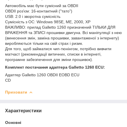
Автомобіль має бути сумісний за OBDII
OBDII роз'єм: 16-контактний ("тато")
USB: 2.0 і зворотна сумісність
Сумісність з ОС: Windows 98SE, ME, 2000, XP
ВАЖЛИВО: прилад Galletto 1260 призначений ТІЛЬКИ ДЛЯ
ВРАЖЕННЯ та ЗПИСІ прошивки двигуна. Всі маніпуляції з нею
(винесення змін, заміна прошивки, завантаженої з інтернету)
виробляються тільки на свій страх і ризик.
Для того, щоб займатися чип-тюнінгом, потрібно вивчити
матчаст (рекомендації витичних, списки в інтернеті,
програмне забезпечення для зміни прошивок).
Комплект постачання адаптера Galletto 1260 ECU:
Адаптер Galletto 1260 OBDII EOBD ECU
CD
Приховати
Характеристики
Основні