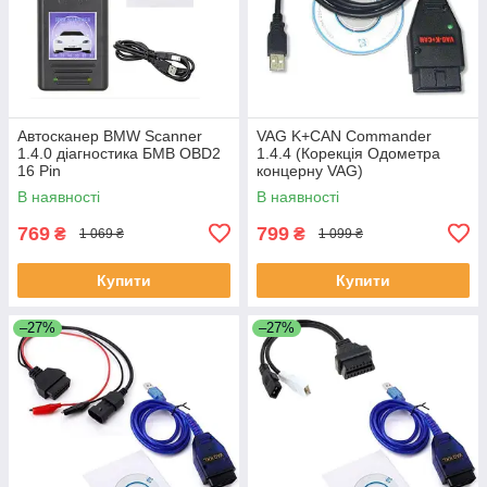
Автосканер BMW Scanner
VAG K+CAN Commander
1.4.0 діагностика БМВ OBD2
1.4.4 (Корекція Одометра
16 Pin
концерну VAG)
В наявності
В наявності
769
799
₴
₴
1 069 ₴
1 099 ₴
Купити
Купити
–27%
–27%