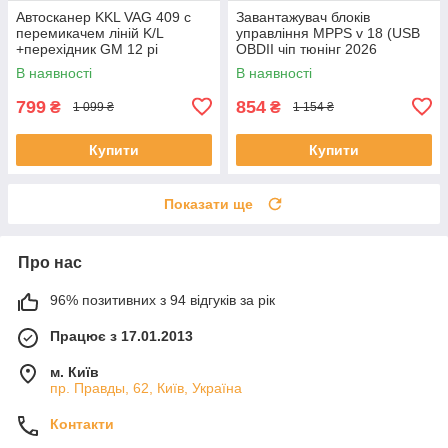
Автосканер KKL VAG 409 c
Завантажувач блоків
перемикачем ліній K/L
управління MPPS v 18 (USB
+перехідник GM 12 pi
OBDII чіп тюнінг 2026
(OBD1/2 сканер Daewoo
В наявності
В наявності
Lanos, VAZ ВАЗ )
799
854
₴
₴
1 099 ₴
1 154 ₴
Купити
Купити
Показати ще
Про нас
96% позитивних з 94 відгуків за рік
Працює з 17.01.2013
м. Київ
пр. Правды, 62, Київ, Україна
Контакти