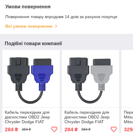
Умови повернення
Повернення товару впродовж 14 днів за рахунок покупця
Всі умови повернення
Подібні товари компанії
Кабель перехідник для
Кабель перехідник для
Пер
діагностики OBD2 Jeep
діагностики OBD2 Jeep
Mits
Chrysler Dodge FIAT
Chrysler Dodge FIAT
Mits
LANCIA СИНІЙ 1 шт. ,
LANCIA Сірий, ЯКІСТЬ
ПКА
284
284
329
₴
₴
384 ₴
384 ₴
ЯКІСТЬ 100%
100%