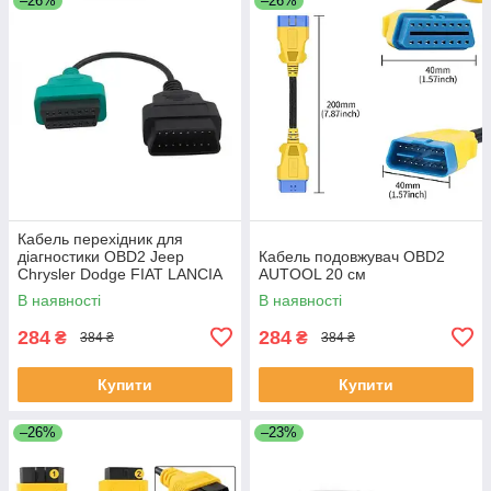
–26%
–26%
Кабель перехідник для
діагностики OBD2 Jeep
Кабель подовжувач OBD2
Chrysler Dodge FIAT LANCIA
AUTOOL 20 см
Зелений, ЯКІСТЬ 100%
В наявності
В наявності
284
284
₴
₴
384 ₴
384 ₴
Купити
Купити
–26%
–23%