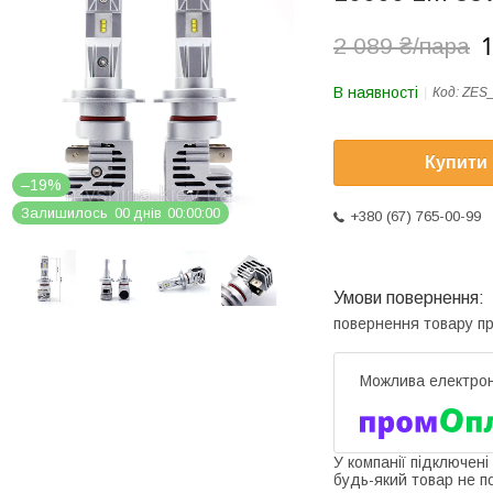
1
2 089 ₴/пара
В наявності
Код:
ZES
Купити
–19%
Залишилось
0
0
днів
0
0
0
0
0
0
+380 (67) 765-00-99
повернення товару п
У компанії підключені
будь-який товар не п