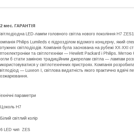
2 мес. ГАРАНТІЯ
вітлодіодна LED-лампи головного світла нового покоління H7 ZES
омпанія Philips Lumileds є підрозділом відомого концерну, який сп
отужних світлодіодів. Компанія була заснована на рубежі XX-XXI ст
птоелектроніки та світлотехніки — Hewlett Packard і Philips. Метою
огли б стати заміною традиційним джерелам світла — лампам роз
икористовуватися у світлотехнічних пристроях. Компанія розробил
вітлодіод — Luxeon I, світлова видатність якого практично вдвічі 
озжарювання.
ехнічні параметри
 Цоколь H7
 Білий світлий колір
 6 LED чип ZES