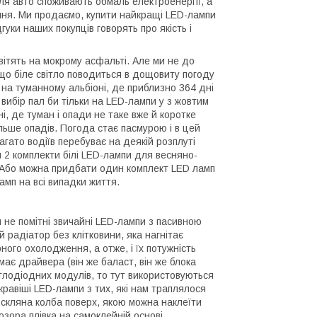
ля авто споживають обмаль електроенергії, а
ння. Ми продаємо, купити найкращі LED-лампи
гуки наших покупців говорять про якість і
вітять на мокрому асфальті. Але ми не до
 що біле світло поводиться в дощовиту погоду
ь на туманному альбіоні, де приблизно 364 дні
 вибір пал би тільки на LED-лампи у з жовтим
і, де туман і опади не таке вже й коротке
ільше опадів. Погода стає пасмурою і в цей
гато водіїв перебуває на деякій розплуті
и 2 комплекти білі LED-лампи для весняно-
. Або можна придбати один комплект LED ламп
амп на всі випадки життя.
м не помітні звичайні LED-лампи з пасивною
радіатор без клітковини, яка нагнітає
ного охолодження, а отже, і їх потужність
має драйвера (він же баласт, він же блока
тлодіодних модулів, то тут використовуються
кравіші LED-лампи з тих, які нам траплялося
 скляна колба поверх, якою можна наклеїти
озора плівка на самоклейній основі.