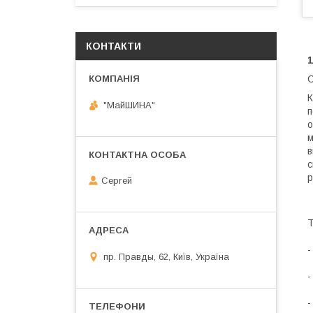
КОНТАКТИ
1
С
К
"МайШИНА"
п
о
м
в
с
р
Сергей
Т
-
пр. Правды, 62, Київ, Україна
-
-