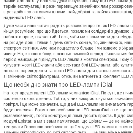
лампи для авто, у наш час дуже популярні, тому що LED-лампи д
термін експлуатації в рази перевищує звичайних лам розжарюва
в роздрібні за оптовими цінами, найдобріші та найзахопливіші від
надійність LED ламп.
Дуже часто наші читачі радять розповісти про те, як LED-лампи с
кінця розуміємо, про що йдеться, позаяк ми солідарні з думкою,
набагато гірше, ніж жовтий. І ось, якби ми з вами жили де-небуд
на рік йде дощ і тільки 1 день світить сонце, то, звичайно ж, наш
спектром світіння. Але нам пощастило більше і ми живемо в Україн
явище.Но, з іншого боку, в осінньо-зимовий період з'являється б
період найкраще підійдуть LED-лампи з жовтим спектром. Тому ба
купувати жовті LED-лампи або все-таки білі LED-лампи, або купит
літнього переведення та жовті LED-лампи для осінньо-зимового
зі змінними світлофільтрами, отже, ви матимете 1 комплект LED л
Що необхідно знати про LED-лампи iDial
На тест представлені LED лампи компанією iDial. По суті, це нічи
системою охолодження. Тобто, у них використовується звичайний 
повітря, і це може означати, що дані LED-лампи не вимагають гар
буде невелика. Відмітною особливістю LED ламп iDial є те, що не
розпалювання), тобто конструкція ламп досить проста. Щодо сві
модулі Epistar, а ми з вами пам'ятаємо, що Epistar — це не найяс
тестувати.Головною особливістю цієї моделі LED-лампи є: знімна
змінний світлофільтр, по суті світлофільтр — це звичайна напівпр