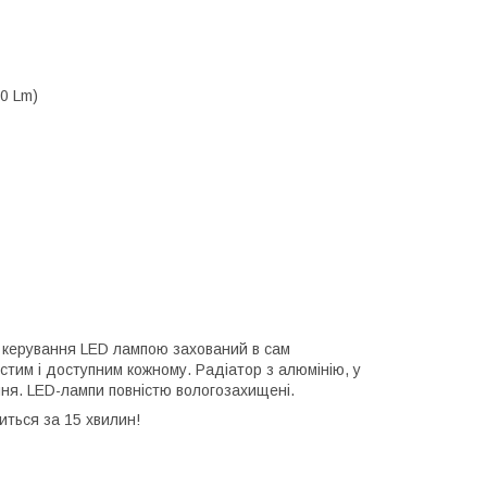
0 Lm)
 керування LED лампою захований в сам
тим і доступним кожному. Радіатор з алюмінію, у
ня. LED-лампи повністю вологозахищені.
иться за 15 хвилин!