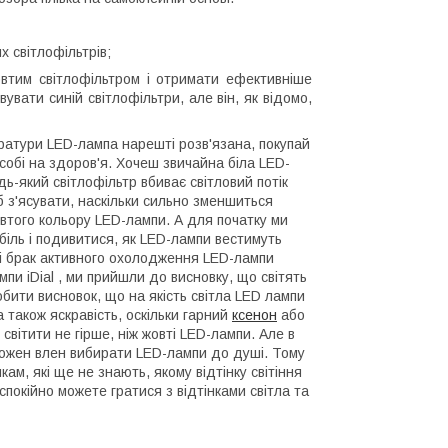
х світлофільтрів;
овтим світлофільтром і отримати ефективніше
увати синій світлофільтри, але він, як відомо,
ратури LED-лампа нарешті розв'язана, покупай
собі на здоров'я. Хочеш звичайна біла LED-
ь-який світлофільтр вбиває світловий потік
 з'ясувати, наскільки сильно зменшиться
жовтого кольору LED-лампи. А для початку ми
біль і подивитися, як LED-лампи вестимуть
ь і брак активного охолодження LED-лампи
и iDial , ми прийшли до висновку, що світять
бити висновок, що на якість світла LED лампи
а також яскравість, оскільки гарний
ксенон
або
 світити не гірше, ніж жовті LED-лампи. Але в
 кожен влен вибирати LED-лампи до душі. Тому
, які ще не знають, якому відтінку світіння
покійно можете гратися з відтінками світла та