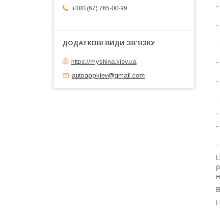
-
+380 (67) 765-00-99
-
-
https://myshina.kiev.ua
-
autoappkiev@gmail.com
-
-
-
-
-
L
р
н
В
L