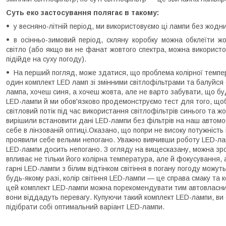
Суть еко застосування полягає в такому:
у весняно-літній період, ми використовуємо ці лампи без жодни
в осінньо-зимовий період, скляну коробку можна обклеїти ж
світло (або якщо ви не фанат жовтого спектра, можна використов
підійде на суху погоду).
На перший погляд, може здатися, що проблема колірної темпе
один комплект LED ламп зі змінними світлофільтрами та балуйся 
лампа, хочеш синя, а хочеш жовта, але не варто забувати, що буд
LED-лампи й ми обов'язково продемонструємо тест для того, щоб
світловий потік під час використання світлофільтрів синього та 
вирішили встановити дані LED-лампи без фільтрів на наш автомо
себе в лінзованій оптиці.Оказано, що попри не високу потужніст
проявили себе вельми непогано. Уважно вивчивши роботу LED-ламп
LED-лампи досить непогано. З огляду на вищесказану, можна зро
впливає не тільки його колірна температура, але й фокусування, 
гарні LED-лампи з білим відтінком світіння в погану погоду можуть
будь-якому разі, колір світіння LED-лампи — це справа смаку та
цей комплект LED-лампи можна порекомендувати тим автовласникам
вони віддадуть перевагу. Купуючи такий комплект LED-лампи, ви с
підібрати собі оптимальний варіант LED-лампи.