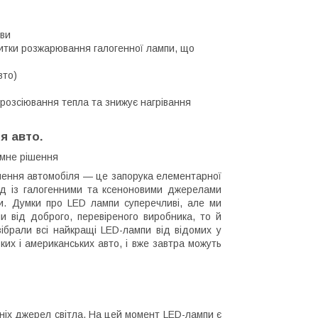
ови
 нитки розжарювання галогенної лампи, що
вто)
розсіювання тепла та знижує нагрівання
я авто.
омне рішення
тлення автомобіля — це запорука елементарної
ряд із галогенними та ксеноновими джерелами
пи. Думки про LED лампи суперечливі, але ми
и від доброго, перевіреного виробника, то й
ібрали всі найкращі LED-лампи від відомих у
ьких і американських авто, і вже завтра можуть
шніх джерел світла. На цей момент LED-лампи є