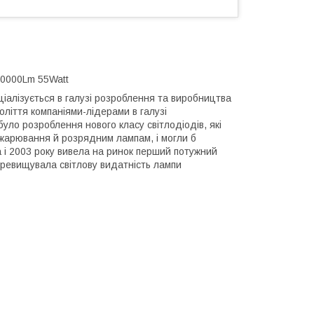
10000Lm 55Watt
еціалізується в галузі розроблення та виробництва
оліття компаніями-лідерами в галузі
 було розроблення нового класу світлодіодів, які
жарювання й розрядним лампам, і могли б
а і 2003 року вивела на ринок перший потужний
перевищувала світлову видатність лампи