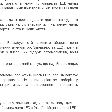
и. Багато в чому популярність LED-лампи
інювальними пристроями. Які якості LED ламп
сно здатні пропрацювати довше, ніж будь-які
ка разів на рік витрачатися на заміну ламп,
мфортніше стане Ваше життя!
кщо Ви забудете й залишите габаритні вогні
жений акумулятор. Звичайно, за LED-лампи в
 з численних відгуків автомобілістів, вони
 вологонепроникний корпус, що надійно захищає
лампами або купити щось інше, але, як показує
перевагу її всім іншим варіантам. Виберіть у
актеристиками та призначенням — і поспішіть
ку салону, заднього ходу, стоп-сигналу, для
ільних ламп LED в Україні. Міцні та легкі LED-