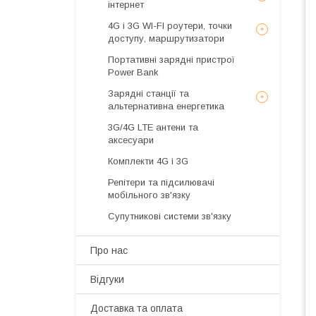
інтернет
4G і 3G WI-FI роутери, точки
доступу, маршрутизатори
Портативні зарядні пристрої
Power Bank
Зарядні станції та
альтернативна енергетика
3G/4G LTE антени та
аксесуари
Комплекти 4G і 3G
Репітери та підсилювачі
мобільного зв'язку
Супутникові системи зв'язку
Про нас
Відгуки
Доставка та оплата