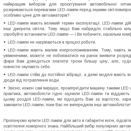
найкращим вибором для проєктування автомобільної оптик
розкриваються перевагами LED-лампи перед іншими світловипром
особливо цінні для автоаматорів?
LED-лампи мають великий термін експлуатації. LED-лампи дій
інші джерела світла. Тому якщо Вам набридло стабільно кіль
спробуйте встановити LED-лампи — і Ви побачите, наскільки ко
LED-лампи не нагріваються в процесі роботи.
LED-лампи мають малим енергоспоживанням. Тому, навіть я
увімкненими, можете не побоюватися на ранок виявити розряд
фари Вам доведеться платити трохи більшу ціну, але, судячи
повністю окупають себе.
LED-лампи стійкі до постійної вібрації, а деякі моделі мають
діоди від потрапляння води.
Звісно, кожен сам вирішує, проапгреїдити машину такими LED 
практика, автомобілісти гідно оцінили LED-лампи та віддають 
цьому розділі LED-лампи, які підходять Вам за вартістю, хар
замовити LED-лампи, поки Вас не випередили інші автомобілісти!
Пропонуємо купити LED лампи для авто в габаритні вогні, підсвіт
освітлення номерного знака. Найбільший вибір популярних автомоб