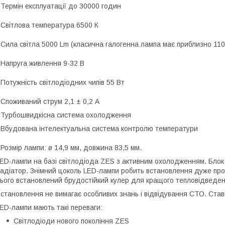
 Термін експлуатації до 30000 годин
 Світлова температура 6500 К
 Сила світла 5000 Lm (класична галогенна лампа має приблизно 110
 Напруга живлення 9-32 В
 Потужність світлодіодних чипів 55 Вт
 Споживаний струм 2,1 ± 0,2 А
 Турбошвидкісна система охолодження
 Вбудована інтелектуальна система контролю температури
 Розмір лампи: ø 14,9 мм, довжина 83,5 мм.
ED-лампи на базі світлодіода ZES з активним охолодженням. Блок
адіатор. Знімний цоколь LED-лампи робить встановлення дуже прос
ього встановлений брудостійкий кулер для кращого тепловідведен
становлення не вимагає особливих знань і відвідування СТО. Став
ED-лампи мають такі переваги:
Світлодіоди нового покоління ZES