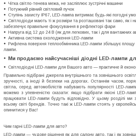
Чітка світло-тенева межа, не засліплює зустрічні машини
Потужний рівний світловий пучок
Ступінь захисту IP67, LED-лампа витримає будь-які погодні ум
Світлодіоди мають ті ж розміри та розташовані так само, як і
забезпечує правильне фокусування в рефлекторі фари
Напруга від 12 до 24 В (як для легкових, так і для вантажних а
Активна система охолодження LED-лампи
Рифлена поверхня теплообмінника LED-лампи збільшує площу 
лампи.
Ми продаємо найсучасніші діодні LED-лампи дл
Світлодіодні LED-лампи для Вашого авто — практичне й екон
Правильно підібрані джерела внутрішнього та зовнішнього осві
зручності, а іноді й безпеки на дорогах. Останнім часом, по
світла, серед автомобілістів набувають популярності LED-лам
можемо з упевненістю сказати: якщо підібрати якісні LED-ламп
працювати LED-лампи будуть відповідно. У цьому розділі ми з
всьому світі брендів. Точно такі ж LED-лампи стоять у європейс
опинитися у Вас!
Чим гарні LED-лампи для авто?
LED-лампи — чудове рішення як для салону авто, так і як зовні