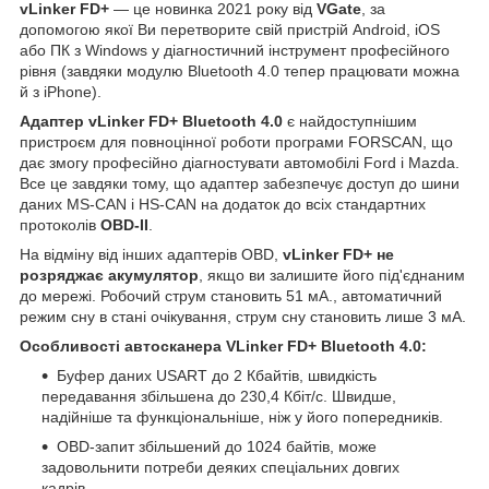
vLinker FD+
— це новинка 2021 року від
VGate
, за
допомогою якої Ви перетворите свій пристрій Android, iOS
або ПК з Windows у діагностичний інструмент професійного
рівня (завдяки модулю Bluetooth 4.0 тепер працювати можна
й з iPhone).
Адаптер vLinker FD+ Bluetooth 4.0
є найдоступнішим
пристроєм для повноцінної роботи програми FORSCAN, що
дає змогу професійно діагностувати автомобілі Ford і Mazda.
Все це завдяки тому, що адаптер забезпечує доступ до шини
даних MS-CAN і HS-CAN на додаток до всіх стандартних
протоколів
OBD-II
.
На відміну від інших адаптерів OBD,
vLinker FD+ не
розряджає акумулятор
, якщо ви залишите його під'єднаним
до мережі. Робочий струм становить 51 мА., автоматичний
режим сну в стані очікування, струм сну становить лише 3 мА.
Особливості автосканера VLinker FD+ Bluetooth 4.0:
Буфер даних USART до 2 Кбайтів, швидкість
передавання збільшена до 230,4 Кбіт/с. Швидше,
надійніше та функціональніше, ніж у його попередників.
OBD-запит збільшений до 1024 байтів, може
задовольнити потреби деяких спеціальних довгих
кадрів.