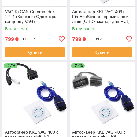
VAG K+CAN Commander
Автосканер KKL VAG 409+
1.4.4 (Корекція Одометра
FiatEcuScan c перемикачем
концерну VAG)
ліній (OBD2 сканер для Fiat,
Lancia, Alfa Romeo, Chery)
В наявності
В наявності
799
799
₴
₴
1 099 ₴
1 099 ₴
Купити
Купити
–27%
–27%
Автосканер KKL VAG 409 c
Автосканер KKL VAG 409 c
перемикачем ліній K/L
перемикачем ліній K/L