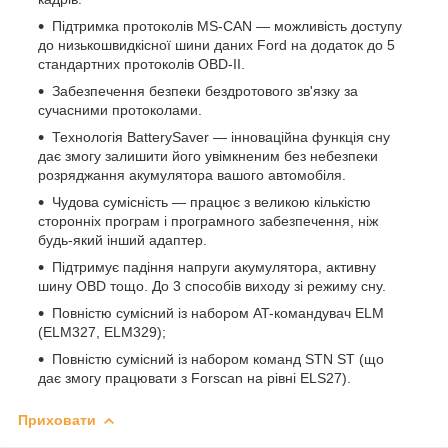
Підтримка протоколів MS-CAN — можливість доступу
до низькошвидкісної шини даних Ford на додаток до 5
стандартних протоколів OBD-II.
Забезпечення безпеки бездротового зв'язку за
сучасними протоколами.
Технологія BatterySaver — інноваційна функція сну
дає змогу залишити його увімкненим без небезпеки
розряджання акумулятора вашого автомобіля.
Чудова сумісність — працює з великою кількістю
сторонніх програм і програмного забезпечення, ніж
будь-який інший адаптер.
Підтримує падіння напруги акумулятора, активну
шину OBD тощо. До 3 способів виходу зі режиму сну.
Повністю сумісний із набором AT-командувач ELM
(ELM327, ELM329);
Повністю сумісний із набором команд STN ST (що
дає змогу працювати з Forscan на рівні ELS27).
Приховати