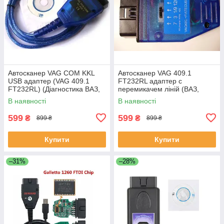
Автосканер VAG COM KKL
Автосканер VAG 409.1
USB адаптер (VAG 409.1
FT232RL адаптер c
FT232RL) (Діагностика ВАЗ,
перемикачем ліній (ВАЗ,
старі VW/Seat/Audi/Skoda)
старые VW/Seat/Audi/Skoda,
В наявності
В наявності
Chevrolet)
599
599
₴
₴
899 ₴
899 ₴
Купити
Купити
–31%
–28%