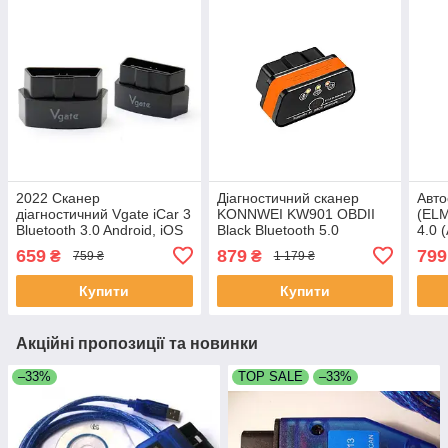
2022 Сканер
Діагностичний сканер
Авто
діагностичний Vgate iCar 3
KONNWEI KW901 OBDII
(ELM
Bluetooth 3.0 Android, iOS
Black Bluetooth 5.0
4.0 
автомобіль для Android
PIC
659
879
799
₴
₴
759 ₴
1 179 ₴
Pic18f25k80
Купити
Купити
Акційні пропозиції та новинки
–33%
TOP SALE
–33%