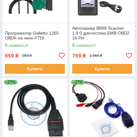
Автосканер BMW Scanner
Програматор Galletto 1260
1.4.0 діагностика БМВ OBD2
OBDII на чипе FTDI
16 Pin
В наявності
В наявності
659
769
₴
₴
959 ₴
1 069 ₴
Купити
Купити
–27%
–27%