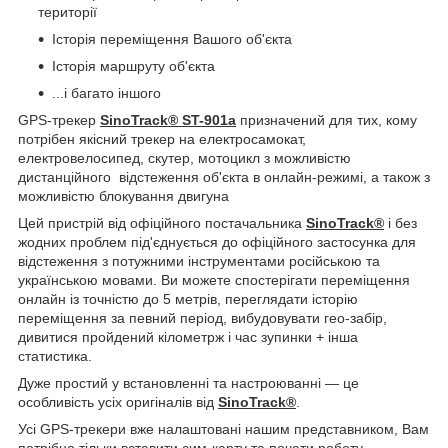
території
Історія переміщення Вашого об'єкта
Історія маршруту об'єкта
...і багато іншого
GPS-трекер
SinoTrack®
ST-901a
призначений для тих, кому
потрібен якісний трекер на електросамокат,
електровелосипед, скутер, мотоцикл з можливістю
дистанційного відстеження об'єкта в онлайн-режимі, а також з
можливістю блокування двигуна
Цей пристрій від офіційного постачальника
SinoTrack®
і без
жодних проблем під'єднується до офіційного застосунка для
відстеження з потужними інструментами російською та
українською мовами. Ви можете спостерігати переміщення
онлайн із точністю до 5 метрів, переглядати історію
переміщення за певний період, вибудовувати гео-забір,
дивитися пройдений кілометрж і час зупинки + інша
статистика.
Дуже простий у встановленні та настроюванні — це
особливість усіх оригіналів від
SinoTrack®
.
Усі GPS-трекери вже налаштовані нашим представником, Вам
потрібно тільки вставити сим-карту та почати роботу