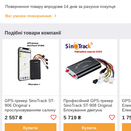
Повернення товару впродовж 14 днів за рахунок покупця
Всі умови повернення
Подібні товари компанії
GPS-трекер SinoTrack ST-
Професійний GPS-трекер
GPS-
906 Original з
SinoTrack ST-908 Original
Елек
прослуховуванням салону
Блокування двигуна
Елек
+ Кнопка SOS / ТОП для
Мікрофон Виносні антени
Sino
2 557
5 719
1 7
₴
₴
Арнеди Авто
2024
Купити
Купити