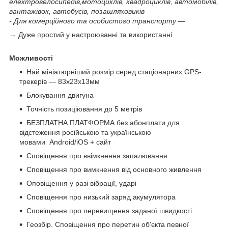
електровелосипедів,мотоциклів, квадроциклів, автомобілів,
вантажівок, автобусів, позашляховиків
- Для комерційного та особистого транспорту —
→ Дуже простий у настроюванні та використанні
Можливості
Най мініатюрніший розмір серед стаціонарних GPS-
трекерів — 83х23x13мм
Блокування двигуна
Точність позиціювання до 5 метрів
БЕЗПЛАТНА ПЛАТФОРМА без абонплати для
відстеження російською та українською
мовами Android/iOS + сайт
Сповіщення про ввімкнення запалювання
Сповіщення про вимкнення від основного живлення
Оповіщення у разі вібрації, ударі
Сповіщення про низький заряд акумулятора
Сповіщення про перевищення заданої швидкості
Геозбір. Сповіщення про перетин об'єкта певної