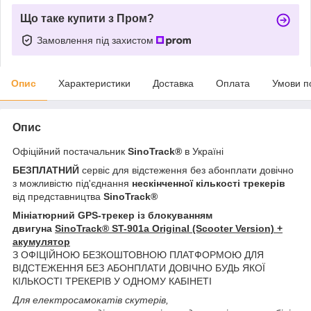
Що таке купити з Пром?
Замовлення під захистом
Опис
Характеристики
Доставка
Оплата
Умови п
Опис
Офіційний постачальник
SinoTrack®
в Україні
БЕЗПЛАТНИЙ
сервіс для відстеження без абонплати довічно
з можливістю під'єднання
нескінченної кількості трекерів
від представництва
SinoTrack®
Мініатюрний GPS-трекер із блокуванням
двигуна
SinoTrack® ST-901a Original (Scooter Version) +
акумулятор
З ОФІЦІЙНОЮ БЕЗКОШТОВНОЮ ПЛАТФОРМОЮ ДЛЯ
ВІДСТЕЖЕННЯ БЕЗ АБОНПЛАТИ ДОВІЧНО БУДЬ ЯКОЇ
КІЛЬКОСТІ ТРЕКЕРІВ У ОДНОМУ КАБІНЕТІ
Для електросамокатів скутерів,