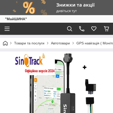
"МайШИНА"
Товари та послуги
Автотовари
GPS навігація ( Моніто