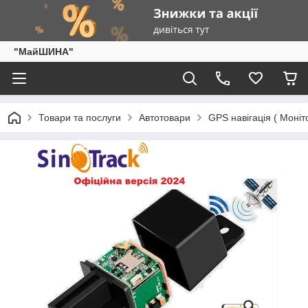
"МайШИНА"
Товари та послуги
Автотовари
GPS навігація ( Моніто