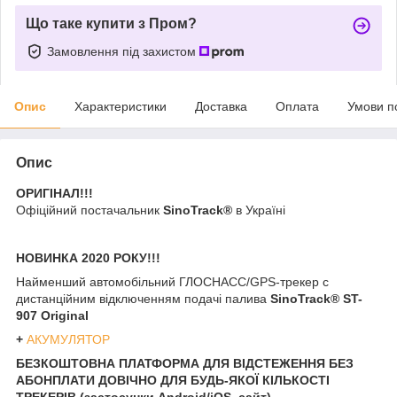
Що таке купити з Пром?
Замовлення під захистом
Опис
Характеристики
Доставка
Оплата
Умови п
Опис
ОРИГІНАЛ!!!
Офіційний постачальник
SinoTrack®
в Україні
НОВИНКА 2020 РОКУ!!!
Найменший автомобільний ГЛОСНАСС/GPS-трекер c
дистанційним відключенням подачі палива
SinoTrack® ST-
907 Original
+
АКУМУЛЯТОР
БЕЗКОШТОВНА ПЛАТФОРМА ДЛЯ ВІДСТЕЖЕННЯ БЕЗ
АБОНПЛАТИ ДОВІЧНО ДЛЯ БУДЬ-ЯКОЇ КІЛЬКОСТІ
ТРЕКЕРІВ (застосунки Android/iOS, сайт)