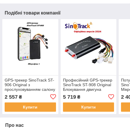
Подібні товари компанії
GPS-трекер SinoTrack ST-
Професійний GPS-трекер
Поту
906 Original з
SinoTrack ST-908 Original
Sino
прослуховуванням салону
Блокування двигуна
Мікр
+ Кнопка SOS / ТОП для
Мікрофон Виносні антени
105
2 557
5 719
2 4
₴
₴
Арнеди Авто
2024
Онла
Купити
Купити
Про нас