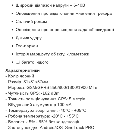
Широкий діапазон напруги – 6-40В
Оповіщення про відключення живлення трекера
Сплячий режим
Оповіщення про перевищення заданої швидкості
Датчик удару
Гео-паркан.
Історія маршруту об'єкту, кілометраж
...і багато іншого
Характеристики
- Колір чорний
- Розмір: 31x31x57мм
- Мережа: GSM/GPRS 850/900/1800/1900 МГц
- Чутливість GPS: -162 dBm
- Точність позиціонування GPS: 5 метрів
- Вбудований акумулятор 100 мАг
- Температура зберігання: -40°C - +85°C
- Робоча температура: -20°C - +55°C
- Вологість: 5% - 95% без конденсації
- Застосунок для Android/iOS: SinoTrack PRO