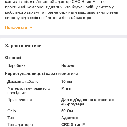
контактів: нікель Антенний адаптер CRC-9 тип F — це
практичний компонент для тих, хто будує надійну систему
мобільного зв’язку та прагне отримати максимальний рівень
сигналу від зовнішньої антени без зайвих втрат.
Приховати
Характеристики
Основні
Виробник
Huawei
Користувальницькі характеристики
Довжина кабелю
30 см
Матеріал внутрішнього
Мідь
провідника
Призначення
Для під'єднання антени до
4G-роутера
Опір
50 Ом
Тип
Адаптер
Тип адаптера
CRC-9 тип F