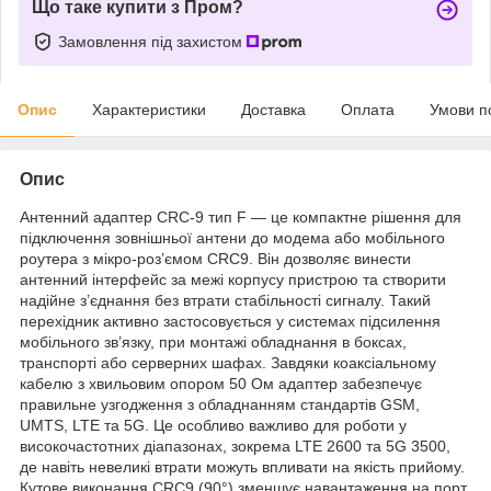
Що таке купити з Пром?
Замовлення під захистом
Опис
Характеристики
Доставка
Оплата
Умови п
Опис
Антенний адаптер CRC-9 тип F — це компактне рішення для
підключення зовнішньої антени до модема або мобільного
роутера з мікро-роз’ємом CRC9. Він дозволяє винести
антенний інтерфейс за межі корпусу пристрою та створити
надійне з’єднання без втрати стабільності сигналу. Такий
перехідник активно застосовується у системах підсилення
мобільного зв’язку, при монтажі обладнання в боксах,
транспорті або серверних шафах. Завдяки коаксіальному
кабелю з хвильовим опором 50 Ом адаптер забезпечує
правильне узгодження з обладнанням стандартів GSM,
UMTS, LTE та 5G. Це особливо важливо для роботи у
високочастотних діапазонах, зокрема LTE 2600 та 5G 3500,
де навіть невеликі втрати можуть впливати на якість прийому.
Кутове виконання CRC9 (90°) зменшує навантаження на порт