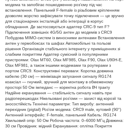
модема та запобігає пошкодженню роз’єму під час
встановлення. Панельний F-female із різьбовим кріпленням
дозволяє жорстко зафіксувати точку підключення — це зручно
для стаціонарних інсталяцій або інтеграції в корпус
обладнання. Де застосовується адаптер CRC-9 тип F?
Підключення зовнішніх 4G/5G антен до модемів з CRC9
Побудова MIMO-систем із виносними антенами Встановлення
антен у гермобоксах та шафах Автомобільні та польові
рішення Організація стабільного інтернету у приміщеннях зі
слабким покриттям Адаптер сумісний із популярними
пристроями: Olax MT60, Olax MF985, Olax F90, Olax U90H-E,
Olax MF981, а також іншими модемами та роутерами з
портом CRC9. Конструктивні переваги: Коротка довжина
кабелю (30 см) — мінімізація затухання сигналу RG174
коаксіал — гнучкий, зручний для монтажу в обмеженому
просторі 50 Ом імпеданс — коректна робота ВЧ тракту
Надійне екранування — стабільність сигналу навіть при
радіоперешкодах Нікельовані роз’єми — захист від корозії та
зносостійкість Технічні параметри: Тип виробу: антенний
перехідник (pigtail) Роз’єм модема: CRC9 male, кутовий (90°)
Антенний інтерфейс: F-female, панельний Кабель: RG174
Хвильовий опір: 50 Ом Робоча частота: 0–6000 МГц Довжина:
30 см Провідник: мідний Екранування: оплітка Покриття