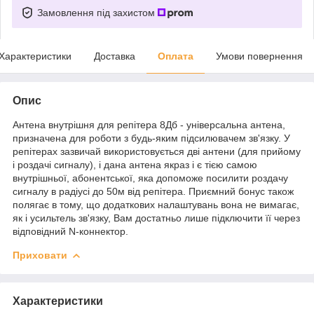
Замовлення під захистом
Характеристики
Доставка
Оплата
Умови повернення
Опис
Антена внутрішня для репітера 8Дб - універсальна антена,
призначена для роботи з будь-яким підсилювачем зв'язку. У
репітерах зазвичай використовується дві антени (для прийому
і роздачі сигналу), і дана антена якраз і є тією самою
внутрішньої, абонентської, яка допоможе посилити роздачу
сигналу в радіусі до 50м від репітера. Приємний бонус також
полягає в тому, що додаткових налаштувань вона не вимагає,
як і усильтель зв'язку, Вам достатньо лише підключити її через
відповідний N-коннектор.
Приховати
Характеристики