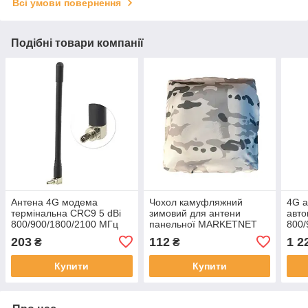
Всі умови повернення
Подібні товари компанії
Антена 4G модема
Чохол камуфляжний
4G а
термінальна CRC9 5 dBi
зимовий для антени
авто
800/900/1800/2100 МГц
панельної MARKETNET
800/
бездротова для
T800
МГц 
203
112
1 2
₴
₴
посилення мобільного
інтернету
Купити
Купити