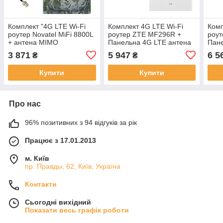
Комплект "4G LTE Wi-Fi
Комплект 4G LTE Wi-Fi
Комп
роутер Novatel MiFi 8800L
роутер ZTE MF296R +
роу
+ антена MIMO
Панельна 4G LTE антена
Пане
MARKETNET T800
MIMO MARKETNET T800
MAR
3 871
5 947
6 5
₴
₴
Мілітарі"
22 d
Купити
Купити
Про нас
96% позитивних з 94 відгуків за рік
Працює з 17.01.2013
м. Київ
пр. Правды, 62, Київ, Україна
Контакти
Сьогодні вихідний
Показати весь графік роботи