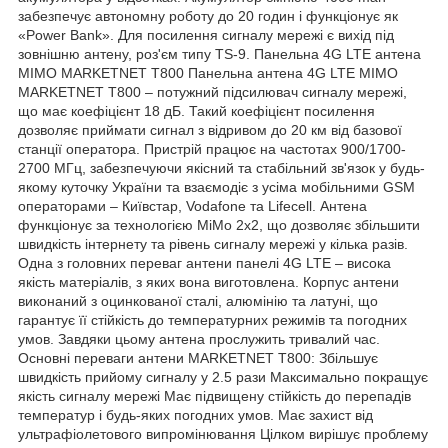
забезпечує автономну роботу до 20 годин і функціонує як
«Power Bank». Для посилення сигналу мережі є вихід під
зовнішню антену, роз'єм типу TS-9. Панельна 4G LTE антена
MIMO MARKETNET T800 Панельна антена 4G LTE MIMO
MARKETNET T800 – потужний підсилювач сигналу мережі,
що має коефіцієнт 18 дБ. Такий коефіцієнт посилення
дозволяє приймати сигнал з відривом до 20 км від базової
станції оператора. Пристрій працює на частотах 900/1700-
2700 МГц, забезпечуючи якісний та стабільний зв'язок у будь-
якому куточку України та взаємодіє з усіма мобільними GSM
операторами – Київстар, Vodafone та Lifecell. Антена
функціонує за технологією MiMo 2x2, що дозволяє збільшити
швидкість інтернету та рівень сигналу мережі у кілька разів.
Одна з головних переваг антени панелі 4G LTE – висока
якість матеріалів, з яких вона виготовлена. Корпус антени
виконаний з оцинкованої сталі, алюмінію та латуні, що
гарантує її стійкість до температурних режимів та погодних
умов. Завдяки цьому антена прослужить тривалий час.
Основні переваги антени MARKETNET T800: Збільшує
швидкість прийому сигналу у 2.5 рази Максимально покращує
якість сигналу мережі Має підвищену стійкість до перепадів
температур і будь-яких погодних умов. Має захист від
ультрафіолетового випромінювання Цілком вирішує проблему