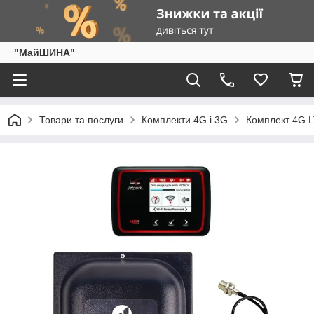
"МайШИНА"
Товари та послуги
Комплекти 4G і 3G
Комплект 4G L