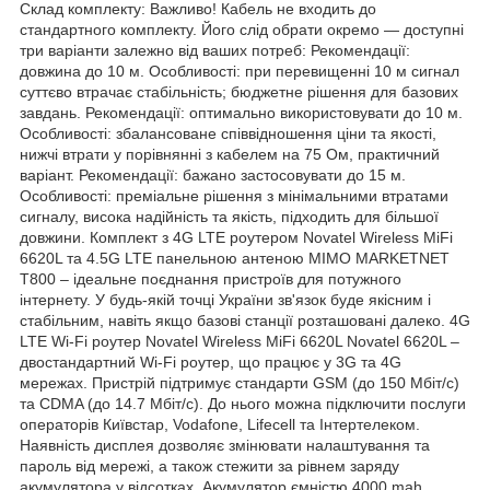
Склад комплекту: Важливо! Кабель не входить до
стандартного комплекту. Його слід обрати окремо — доступні
три варіанти залежно від ваших потреб: Рекомендації:
довжина до 10 м. Особливості: при перевищенні 10 м сигнал
суттєво втрачає стабільність; бюджетне рішення для базових
завдань. Рекомендації: оптимально використовувати до 10 м.
Особливості: збалансоване співвідношення ціни та якості,
нижчі втрати у порівнянні з кабелем на 75 Ом, практичний
варіант. Рекомендації: бажано застосовувати до 15 м.
Особливості: преміальне рішення з мінімальними втратами
сигналу, висока надійність та якість, підходить для більшої
довжини. Комплект з 4G LTE роутером Novatel Wireless MiFi
6620L та 4.5G LTE панельною антеною MIMO MARKETNET
T800 – ідеальне поєднання пристроїв для потужного
інтернету. У будь-якій точці України зв'язок буде якісним і
стабільним, навіть якщо базові станції розташовані далеко. 4G
LTE Wi-Fi роутер Novatel Wireless MiFi 6620L Novatel 6620L –
двостандартний Wi-Fi роутер, що працює у 3G та 4G
мережах. Пристрій підтримує стандарти GSM (до 150 Мбіт/с)
та CDMA (до 14.7 Мбіт/с). До нього можна підключити послуги
операторів Київстар, Vodafone, Lifecell та Інтертелеком.
Наявність дисплея дозволяє змінювати налаштування та
пароль від мережі, а також стежити за рівнем заряду
акумулятора у відсотках. Акумулятор ємністю 4000 mah