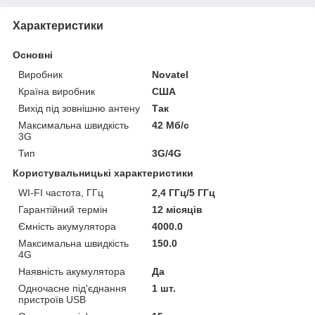
Характеристики
Основні
Виробник
Novatel
Країна виробник
США
Вихід під зовнішню антену
Так
Максимальна швидкість
42 Мб/с
3G
Тип
3G/4G
Користувальницькі характеристики
WI-FI частота, ГГц
2,4 ГГц/5 ГГц
Гарантійний термін
12 місяців
Ємність акумулятора
4000.0
Максимальна швидкість
150.0
4G
Наявність акумулятора
Да
Одночасне під'єднання
1 шт.
пристроїв USB