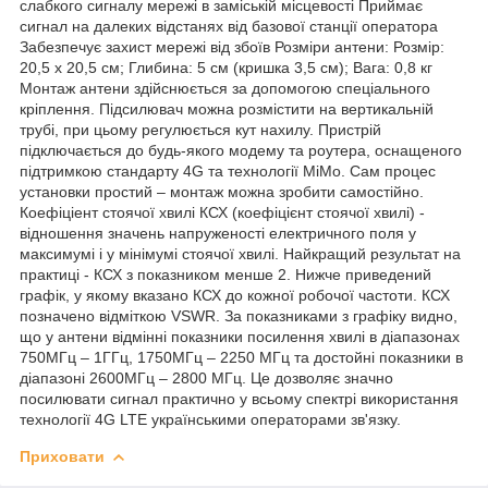
слабкого сигналу мережі в заміській місцевості Приймає
сигнал на далеких відстанях від базової станції оператора
Забезпечує захист мережі від збоїв Розміри антени: Розмір:
20,5 х 20,5 см; Глибина: 5 см (кришка 3,5 см); Вага: 0,8 кг
Монтаж антени здійснюється за допомогою спеціального
кріплення. Підсилювач можна розмістити на вертикальній
трубі, при цьому регулюється кут нахилу. Пристрій
підключається до будь-якого модему та роутера, оснащеного
підтримкою стандарту 4G та технології MiMo. Сам процес
установки простий – монтаж можна зробити самостійно.
Коефіціент стоячої хвилі КСХ (коефіцієнт стоячої хвилі) -
відношення значень напруженості електричного поля у
максимумі і у мінімумі стоячої хвилі. Найкращий результат на
практиці - КСХ з показником менше 2. Нижче приведений
графік, у якому вказано КСХ до кожної робочої частоти. КСХ
позначено відміткою VSWR. За показниками з графіку видно,
що у антени відмінні показники посилення хвилі в діапазонах
750МГц – 1ГГц, 1750МГц – 2250 МГц та достойні показники в
діапазоні 2600МГц – 2800 МГц. Це дозволяє значно
посилювати сигнал практично у всьому спектрі використання
технології 4G LTE українськими операторами зв'язку.
Приховати