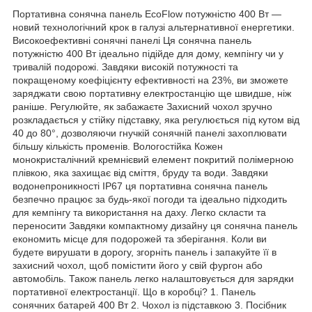
Портативна сонячна панель EcoFlow потужністю 400 Вт —
новий технологічний крок в галузі альтернативної енергетики.
Високоефективні сонячні панелі Ця сонячна панель
потужністю 400 Вт ідеально підійде для дому, кемпінгу чи у
тривалій подорожі. Завдяки високій потужності та
покращеному коефіцієнту ефективності на 23%, ви зможете
заряджати свою портативну електростанцію ще швидше, ніж
раніше. Регулюйте, як забажаєте Захисний чохол зручно
розкладається у стійку підставку, яка регулюється під кутом від
40 до 80°, дозволяючи гнучкій сонячній панелі захоплювати
більшу кількість променів. Вологостійка Кожен
монокристалічний кремнієвий елемент покритий полімерною
плівкою, яка захищає від сміття, бруду та води. Завдяки
водонепроникності IP67 ця портативна сонячна панель
безпечно працює за будь-якої погоди та ідеально підходить
для кемпінгу та використання на даху. Легко скласти та
переносити Завдяки компактному дизайну ця сонячна панель
економить місце для подорожей та зберігання. Коли ви
будете вирушати в дорогу, згорніть панель і запакуйте її в
захисний чохол, щоб помістити його у свій фургон або
автомобіль. Також панель легко налаштовується для зарядки
портативної електростанції. Що в коробці? 1. Панель
сонячних батарей 400 Вт 2. Чохол із підставкою 3. Посібник