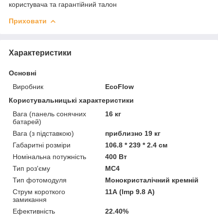
користувача та гарантійний талон
Приховати
Характеристики
Основні
Виробник
EcoFlow
Користувальницькі характеристики
Вага (панель сонячних
16 кг
батарей)
Вага (з підставкою)
приблизно 19 кг
Габаритні розміри
106.8 * 239 * 2.4 см
Номінальна потужність
400 Вт
Тип роз'єму
МС4
Тип фотомодуля
Монокристалічний кремній
Струм короткого
11А (lmp 9.8 А)
замикання
Ефективність
22.40%