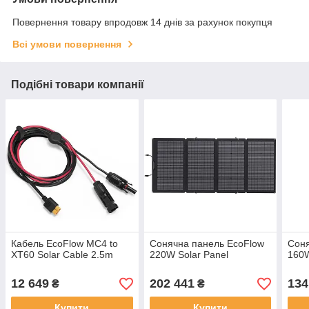
Повернення товару впродовж 14 днів за рахунок покупця
Всі умови повернення
Подібні товари компанії
Кабель EcoFlow MC4 to
Сонячна панель EcoFlow
Соня
XT60 Solar Cable 2.5m
220W Solar Panel
160W
12 649
202 441
134
₴
₴
Купити
Купити