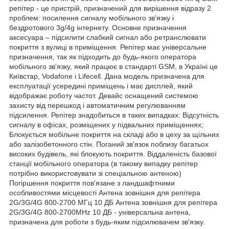
репітер - це пристрій, призначений для вирішення відразу 2
проблем: посилення сигналу мобільного зв'язку і
бездротового 3g/4g інтернету. Основне призначення
аксесуара – підсилити слабкий сигнал або ретранслювати
покриття з вулиці в приміщення. Репітер має універсальне
призначення, так як підходить до будь-якого оператора
мобільного зв'язку, який працює в стандарті GSM, в Україні це
Київстар, Vodafone і Lifecell. Дана модель призначена для
експлуатації усередині приміщень і має дисплей, який
відображає роботу частот. Девайс оснащений системою
захисту від перешкод і автоматичним регулюванням
підсилення. Репітер знадобиться в таких випадках: Відсутність
сигналу в офісах, розміщених у підвальних приміщеннях;
Блокується мобільне покриття на складі або в цеху за щільних
або залізобетонного стін. Поганий зв'язок поблизу багатьох
високих будівель, які блокують покриття. Віддаленість базової
станції мобільного оператора (в такому випадку репітер
потрібно використовувати зі спеціальною антеною)
Погіршення покриття пов'язане з ландшафтними
особливостями місцевості Антена зовнішня для репітера
2G/3G/4G 800-2700 МГц 10 ДБ Антена зовнішня для репітера
2G/3G/4G 800-2700MHz 10 ДБ - універсальна антена,
призначена для роботи з будь-яким підсилювачем зв'язку.