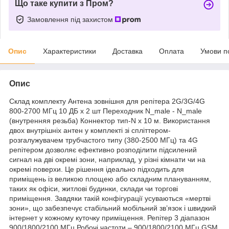
Що таке купити з Пром?
Замовлення під захистом
Опис
Характеристики
Доставка
Оплата
Умови п
Опис
Склад комплекту Антена зовнішня для репітера 2G/3G/4G
800-2700 МГц 10 ДБ х 2 шт Переходник N_male - N_male
(внутренняя резьба) Коннектор тип-N х 10 м. Використання
двох внутрішніх антен у комплекті зі спліттером-
розгалужувачем трубчастого типу (380-2500 МГц) та 4G
репітером дозволяє ефективно розподілити підсилений
сигнал на дві окремі зони, наприклад, у різні кімнати чи на
окремі поверхи. Це рішення ідеально підходить для
приміщень із великою площею або складним плануванням,
таких як офіси, житлові будинки, склади чи торгові
приміщення. Завдяки такій конфігурації усуваються «мертві
зони», що забезпечує стабільний мобільний зв’язок і швидкий
інтернет у кожному куточку приміщення. Репітер 3 діапазон
900/1800/2100 МГц Робочі частоти – 900/1800/2100 МГц GSM