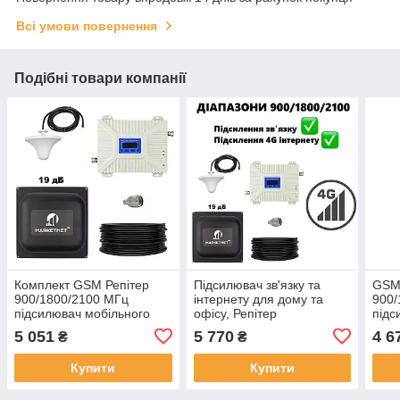
Всі умови повернення
Подібні товари компанії
Комплект GSM Репітер
Підсилювач зв'язку та
GSM
900/1800/2100 МГц
інтернету для дому та
900/
підсилювач мобільного
офісу, Репітер
підс
зв'язку та інтернету з
900/1800/2100 МГц з
голо
5 051
5 770
4 6
₴
₴
антеною Marketnet 19 дБ
панельною антеною 19 дБ
інте
в комплекті
Купити
Купити