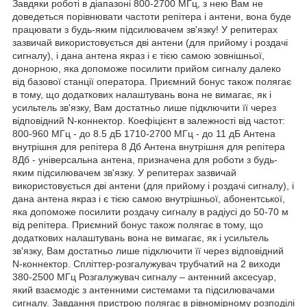
Завдяки роботі в діапазоні 800-2700 МГц, з нею Вам не
доведеться порівнювати частоти репітера і антени, вона буде
працювати з будь-яким підсилювачем зв'язку! У репитерах
зазвичай використовується дві антени (для прийому і роздачі
сигналу), і дана антена якраз і є тією самою зовнішньої,
донорною, яка допоможе посилити прийом сигналу далеко
від базової станції оператора. Приємний бонус також полягає
в тому, що додаткових налаштувань вона не вимагає, як і
усильтель зв'язку, Вам достатньо лише підключити її через
відповідний N-коннектор. Коефіцієнт в залежності від частот:
800-960 МГц - до 8.5 дБ 1710-2700 МГц - до 11 дБ Антена
внутрішня для репітера 8 Дб Антена внутрішня для репітера
8Дб - універсальна антена, призначена для роботи з будь-
яким підсилювачем зв'язку. У репитерах зазвичай
використовується дві антени (для прийому і роздачі сигналу), і
дана антена якраз і є тією самою внутрішньої, абонентської,
яка допоможе посилити роздачу сигналу в радіусі до 50-70 м
від репітера. Приємний бонус також полягає в тому, що
додаткових налаштувань вона не вимагає, як і усильтель
зв'язку, Вам достатньо лише підключити її через відповідний
N-коннектор. Спліттер-розгалужувач трубчатий на 2 виходи
380-2500 МГц Розгалужувач сигналу – антенний аксесуар,
який взаємодіє з антенними системами та підсилювачами
сигналу. Завдання пристрою полягає в рівномірному розподілі