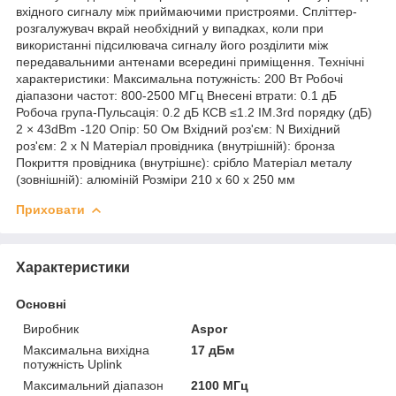
вхідного сигналу між приймаючими пристроями. Спліттер-
розгалужувач вкрай необхідний у випадках, коли при
використанні підсилювача сигналу його розділити між
передавальними антенами всередині приміщення. Технічні
характеристики: Максимальна потужність: 200 Вт Робочі
діапазони частот: 800-2500 МГц Внесені втрати: 0.1 дБ
Робоча група-Пульсація: 0.2 дБ КСВ ≤1.2 IM.3rd порядку (дБ)
2 × 43dBm -120 Опір: 50 Ом Вхідний роз'єм: N Вихідний
роз'єм: 2 х N Матеріал провідника (внутрішній): бронза
Покриття провідника (внутрішнє): срібло Матеріал металу
(зовнішній): алюміній Розміри 210 х 60 х 250 мм
Приховати
Характеристики
Основні
Виробник
Aspor
Максимальна вихідна
17 дБм
потужність Uplink
Максимальний діапазон
2100 МГц