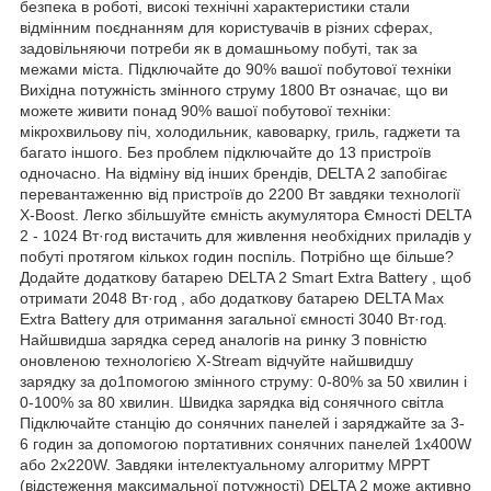
безпека в роботі, високі технічні характеристики стали
відмінним поєднанням для користувачів в різних сферах,
задовільняючи потреби як в домашньому побуті, так за
межами міста. Підключайте до 90% вашої побутової техніки
Вихідна потужність змінного струму 1800 Вт означає, що ви
можете живити понад 90% вашої побутової техніки:
мікрохвильову піч, холодильник, кавоварку, гриль, гаджети та
багато іншого. Без проблем підключайте до 13 пристроїв
одночасно. На відміну від інших брендів, DELTA 2 запобігає
перевантаженню від пристроїв до 2200 Вт завдяки технології
X-Boost. Легко збільшуйте ємність акумулятора Ємності DELTA
2 - 1024 Вт·год вистачить для живлення необхідних приладів у
побуті протягом кількох годин поспіль. Потрібно ще більше?
Додайте додаткову батарею DELTA 2 Smart Extra Battery , щоб
отримати 2048 Вт·год , або додаткову батарею DELTA Max
Extra Battery для отримання загальної ємності 3040 Вт·год.
Найшвидша зарядка серед аналогів на ринку З повністю
оновленою технологією X-Stream відчуйте найшвидшу
зарядку за до1помогою змінного струму: 0-80% за 50 хвилин і
0-100% за 80 хвилин. Швидка зарядка від сонячного світла
Підключайте станцію до сонячних панелей і заряджайте за 3-
6 годин за допомогою портативних сонячних панелей 1x400W
або 2x220W. Завдяки інтелектуальному алгоритму MPPT
(відстеження максимальної потужності) DELTA 2 може активно