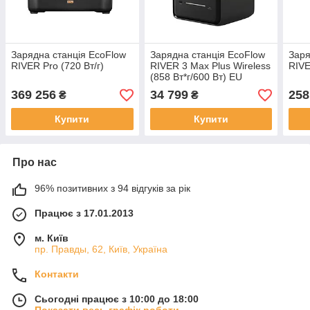
Зарядна станція EcoFlow
Зарядна станція EcoFlow
Заря
RIVER Pro (720 Вт/г)
RIVER 3 Max Plus Wireless
RIVE
(858 Вт*г/600 Вт) EU
369 256
34 799
258
₴
₴
Купити
Купити
Про нас
96% позитивних з 94 відгуків за рік
Працює з 17.01.2013
м. Київ
пр. Правды, 62, Київ, Україна
Контакти
Сьогодні працює з 10:00 до 18:00