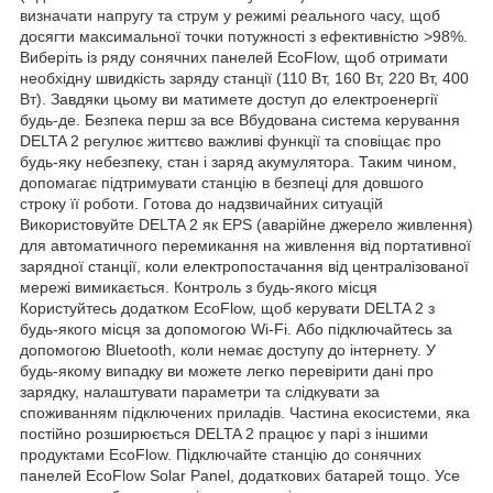
визначати напругу та струм у режимі реального часу, щоб
досягти максимальної точки потужності з ефективністю >98%.
Виберіть із ряду сонячних панелей EcoFlow, щоб отримати
необхідну швидкість заряду станції (110 Вт, 160 Вт, 220 Вт, 400
Вт). Завдяки цьому ви матимете доступ до електроенергії
будь-де. Безпека перш за все Вбудована система керування
DELTA 2 регулює життєво важливі функції та сповіщає про
будь-яку небезпеку, стан і заряд акумулятора. Таким чином,
допомагає підтримувати станцію в безпеці для довшого
строку її роботи. Готова до надзвичайних ситуацій
Використовуйте DELTA 2 як EPS (аварійне джерело живлення)
для автоматичного перемикання на живлення від портативної
зарядної станції, коли електропостачання від централізованої
мережі вимикається. Контроль з будь-якого місця
Користуйтесь додатком EcoFlow, щоб керувати DELTA 2 з
будь-якого місця за допомогою Wi-Fi. Або підключайтесь за
допомогою Bluetooth, коли немає доступу до інтернету. У
будь-якому випадку ви можете легко перевірити дані про
зарядку, налаштувати параметри та слідкувати за
споживанням підключених приладів. Частина екосистеми, яка
постійно розширюється DELTA 2 працює у парі з іншими
продуктами EcoFlow. Підключайте станцію до сонячних
панелей EcoFlow Solar Panel, додаткових батарей тощо. Усе