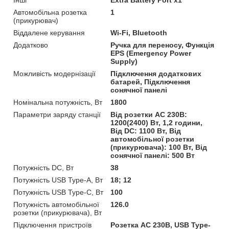
Автомобільна розетка
1
(прикурювач)
Віддалене керування
Wi-Fi, Bluetooth
Додатково
Ручка для переносу, Функція
EPS (Emergency Power
Supply)
Можливість модернізації
Підключення додаткових
батарей, Підключення
сонячної панелі
Номінальна потужність, Вт
1800
Параметри заряду станції
Від розетки AC 230В:
1200(2400) Вт, 1,2 години,
Від DC: 1100 Вт, Від
автомобільної розетки
(прикурювача): 100 Вт, Від
сонячної панелі: 500 Вт
Потужність DC, Вт
38
Потужність USB Type-A, Вт
18; 12
Потужність USB Type-C, Вт
100
Потужність автомобільної
126.0
розетки (прикурювача), Вт
Підключення пристроїв
Розетка AC 230В, USB Type-