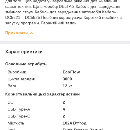
для того, щоб надати універсальне рішення для живлення
вашої техніки. Що в коробці DELTA 2 Кабель для заряджання
змінного струм Кабель для заряджання автомобіл Кабель
DC5521 – DC5525 Посібник користувача Короткий посібник із
запуску програми. Гарантійний талон
Приховати
Характеристики
Основные атрибуты
Виробник
EcoFlow
Цикли зарядки
3000
Вага
12 кг
Користувальницькі характеристики
DC
2
USB Type-A
4
USB Type-C
2
Місткість
1024 Вт*год
Інші
Extra Battery Port x1