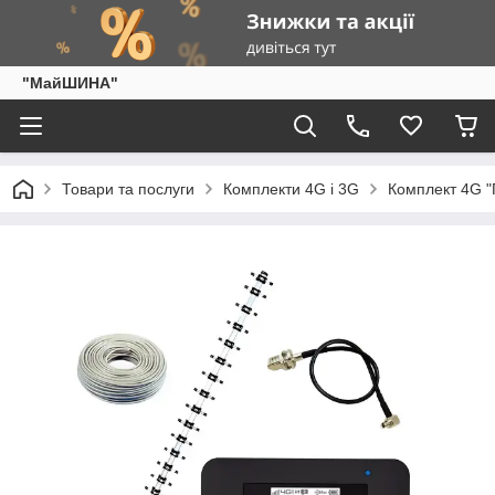
"МайШИНА"
Товари та послуги
Комплекти 4G і 3G
Комплект 4G "