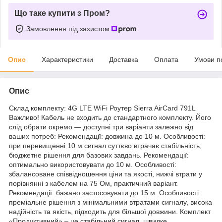
Що таке купити з Пром?
Замовлення під захистом
Опис
Характеристики
Доставка
Оплата
Умови п
Опис
Склад комплекту: 4G LTE WiFi Роутер Sierra AirCard 791L
Важливо! Кабель не входить до стандартного комплекту. Його
слід обрати окремо — доступні три варіанти залежно від
ваших потреб: Рекомендації: довжина до 10 м. Особливості:
при перевищенні 10 м сигнал суттєво втрачає стабільність;
бюджетне рішення для базових завдань. Рекомендації:
оптимально використовувати до 10 м. Особливості:
збалансоване співвідношення ціни та якості, нижчі втрати у
порівнянні з кабелем на 75 Ом, практичний варіант.
Рекомендації: бажано застосовувати до 15 м. Особливості:
преміальне рішення з мінімальними втратами сигналу, висока
надійність та якість, підходить для більшої довжини. Комплект
«Продуктивний» – це стабільний сигнал, швидке