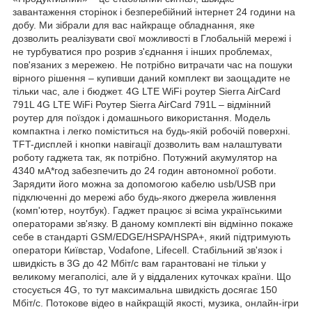
завантаження сторінок і безперебійний інтернет 24 години на
добу. Ми зібрали для вас найкраще обладнання, яке
дозволить реалізувати свої можливості в Глобальній мережі і
не турбуватися про розрив з'єднання і інших проблемах,
пов'язаних з мережею. Не потрібно витрачати час на пошуки
вірного рішення – купивши даний комплект ви заощадите не
тільки час, але і бюджет. 4G LTE WiFi роутер Sierra AirCard
791L 4G LTE WiFi Роутер Sierra AirCard 791L – відмінний
роутер для поїздок і домашнього використання. Модель
компактна і легко поміститься на будь-якій робочій поверхні.
TFT-дисплей і кнопки навігації дозволить вам налаштувати
роботу гаджета так, як потрібно. Потужний акумулятор на
4340 мА*год забезпечить до 24 годин автономної роботи.
Зарядити його можна за допомогою кабелю usb/USB при
підключенні до мережі або будь-якого джерела живлення
(комп'ютер, ноутбук). Гаджет працює зі всіма українськими
операторами зв'язку. В даному комплекті він відмінно покаже
себе в стандарті GSM/EDGE/HSPA/HSPA+, який підтримують
оператори Київстар, Vodafone, Lifecell. Стабільний зв'язок і
швидкість в 3G до 42 Мбіт/с вам гарантовані не тільки у
великому мегаполісі, але й у віддалених куточках країни. Що
стосується 4G, то тут максимальна швидкість досягає 150
Мбіт/с. Потокове відео в найкращій якості, музика, онлайн-ігри