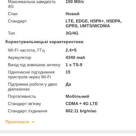
Максимальна швидкість
150 Мб/с
4G
Стан
Новий
Стандарт
LTE, EDGE, HSPA+, HSDPA,
GPRS, UMTS/WCDMA
Тип
3G/4G
Користувальницькі характеристики
WI-FI частота, ГГц
2.4+5
Акумулятор
4340 mah
Вихід під зовнішню антену
1 x TS-9
Одночасне під'єднання
15
пристроїв через Wi-Fi
Підтримка роботи у двох
Да
діапазонах
Портативність
Мобільний
Стандарт зв'язку
CDMA + 4G LTE
Стандарт з'єднання
802.11 b/g/n/ac
Приховати