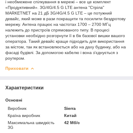
і необмежене спілкування в мережі – все це комплект
«Продуктивний». 3G/4G/4.5 G LTE антена "Стріла"
MARKETNET на 21 дБ 3G/4G/4.5 G LTE – це потужний
девайс, який може в рази покращити та посилити бездротову
мережу. Антена працює на частотах 1700 – 2700 МГц
належить до пристроїв спрямованого типу. В процесі
установки необхідно розгорнути її в бік базової вишки вашого
оператора. Такий девайс краще підходить для використання
за містом, так як встановлюється або на даху будинку, або на
фасаді будівлі. За допомогою кабелю і вона з'єднується з
роутером.
Приховати
Характеристики
Основні
Виробник
Sierra
Країна виробник
Китай
Максимальна швидкість
42 Мб/с
3G