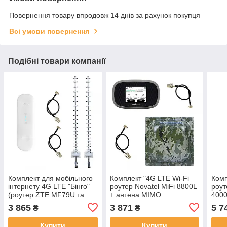
Повернення товару впродовж 14 днів за рахунок покупця
Всі умови повернення
Подібні товари компанії
Комплект для мобільного
Комплект "4G LTE Wi-Fi
Комп
інтернету 4G LTE "Бінго"
роутер Novatel MiFi 8800L
роут
(роутер ZTE MF79U та
+ антена MIMO
4000
3G/4G LTE антена Стріла
MARKETNET T800
ант
3 865
3 871
5 7
₴
₴
MARKETNET)
Мілітарі"
MIM
Купити
Купити