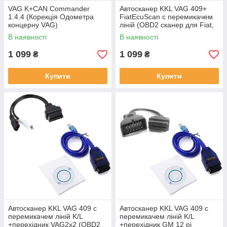
VAG K+CAN Commander
Автосканер KKL VAG 409+
1.4.4 (Корекція Одометра
FiatEcuScan c перемикачем
концерну VAG)
ліній (OBD2 сканер для Fiat,
Lancia, Alfa Romeo, Chery)
В наявності
В наявності
1 099
1 099
₴
₴
Купити
Купити
Автосканер KKL VAG 409 c
Автосканер KKL VAG 409 c
перемикачем ліній K/L
перемикачем ліній K/L
+перехідник VAG2x2 (OBD2
+перехідник GM 12 pi