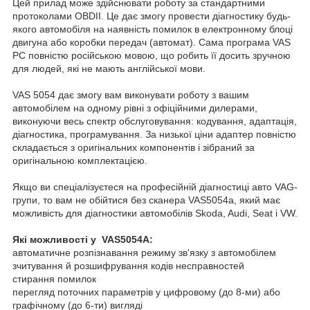
Цей прилад може здійснювати роботу за стандартними
протоколами OBDII. Це дає змогу провести діагностику будь-
якого автомобіля на наявність помилок в електронному блоці
двигуна або коробки передач (автомат). Сама програма VAS
PC повністю російською мовою, що робить її досить зручною
для людей, які не мають англійської мови.
VAS 5054 дає змогу вам виконувати роботу з вашим
автомобілем на одному рівні з офіційними дилерами,
виконуючи весь спектр обслуговування: кодування, адаптація,
діагностика, програмування. За низької ціни адаптер повністю
складається з оригінальних компонентів і зібраний за
оригінальною комплектацією.
Якщо ви спеціалізуєтеся на професійній діагностиці авто VAG-
групи, то вам не обійтися без сканера VAS5054a, який має
можливість для діагностики автомобілів Skoda, Audi, Seat і VW.
Які можливості у VAS5054A:
автоматичне розпізнавання режиму зв'язку з автомобілем
зчитування й розшифрування кодів несправностей
стирання помилок
перегляд поточних параметрів у цифровому (до 8-ми) або
графічному (до 6-ти) вигляді