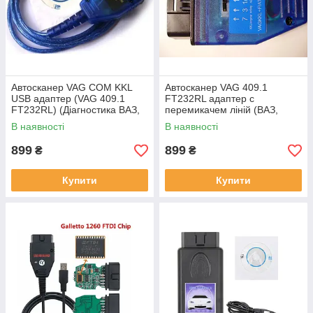
Автосканер VAG COM KKL
Автосканер VAG 409.1
USB адаптер (VAG 409.1
FT232RL адаптер c
FT232RL) (Діагностика ВАЗ,
перемикачем ліній (ВАЗ,
старі VW/Seat/Audi/Skoda)
старые VW/Seat/Audi/Skoda,
В наявності
В наявності
Chevrolet)
899
899
₴
₴
Купити
Купити