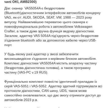
чипі OKI, AMB2300)
Діаг. сканер VAS5054A є бездротовим
(Bluetooth)діагностичним інтерфейсом автомобілів концерну
VAG, як-от: AUDI, SKODA, SEAT, VW, 1988 — 2023 року
випуску. Найважливішою перевагою цього сканера є
повнофункціональна робота з автомобілем Volkswagen
Crafter, а також дуже зручна функція ведому діагностики.
Загалом, адаптер VAS 5054A під'єднують через бездротове
з'єднання bluetooth або за допомогою кабелю через USB-
порт.
У будь-якому разі адаптер у змозі забезпечити
високошвидкісне з'єднання з керівним блоком автомобіля.
Комплекс діагностики VAS5054A містить апаратну частину
(бездротова діагностична головка), а також програмну
частину (VAS-PC v.19 RUS).
Функціонально комплект повністю ідентичний приладам із
серій VAS-5051 і VAS-5052. Адаптер здатний підтримувати всі
протоколи діагностики, CAN шину, UDS, також може
самостійно оновлюватися, що дає змогу отримати доступ до
автомобілів 2023 р.в.