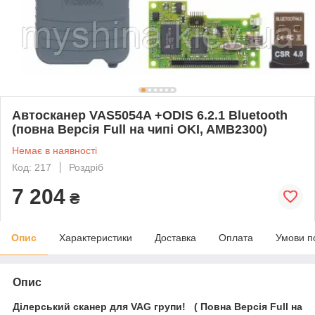
Автосканер VAS5054A +ODIS 6.2.1 Bluetooth
(повна Версія Full на чипі OKI, AMB2300)
Немає в наявності
Код: 217
Роздріб
7 204
₴
Опис
Характеристики
Доставка
Оплата
Умови п
Опис
Ділерський сканер для VAG групи! ( Повна Версія Full на