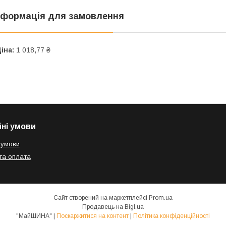
нформація для замовлення
іна:
1 018,77 ₴
йні умови
 умови
та оплата
Сайт створений на маркетплейсі
Prom.ua
Продавець на Bigl.ua
"МайШИНА" |
Поскаржитися на контент
|
Політика конфіденційності