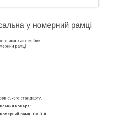
сальна у номерний рамці
знак якого автомобіля
омерний рамці
раїнського стандарту.
влення номера: