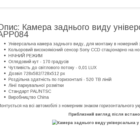
Опис: Камера заднього виду універ
APP084
Універсальна камера заднього виду, для монтажу в номерний 
Кольоровий високоякісний сенсор Sony CCD стаціонарно на н
НІЧНИЙ РЕЖИМ
Оглядовий кут - 170 градусів
Чутливість до світлового потоку - 0,01 LUX
Дозвіл 728x582/728x512 px
Роздільна здатність по горизонталі - 520 ТВ ліній
Лінії паркувальної розмітки
Стандарт PAL/NTSC
Виробництво China
онтується на всі автомобілі з номерним знаком горизонтального ук
Приблизний вигляд після встано