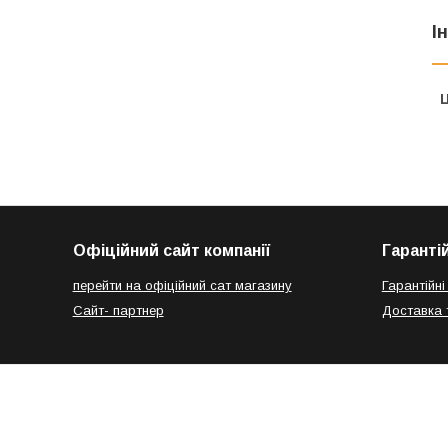
І
Ц
Офіційний сайт компанії
Гаранті
перейти на офіційний сат магазину
Гарантійні
Сайт- партнер
Доставка 