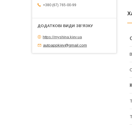
+380 (67) 765-00-99
Х
https://myshina.kiev.ua
autoappkiev@gmail.com
В
Т
Т