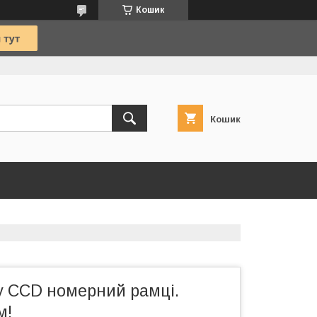
Кошик
Кошик
 CCD номерний рамці.
м!