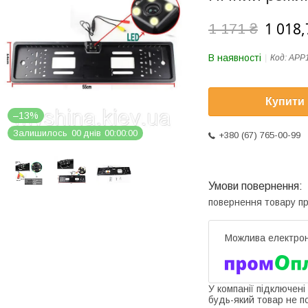
1 018,
1 171 ₴
В наявності
Код:
APP
Купити
–13%
Залишилось
0
0
днів
0
0
0
0
0
0
+380 (67) 765-00-99
повернення товару п
У компанії підключені
будь-який товар не п