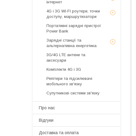
інтернет
4G і 3G WI-FI роутери, точки
доступу, маршрутизатори
Портативні зарядні пристрої
Power Bank
Зарядні станції та
альтернативна енергетика
3G/4G LTE антени та
аксесуари
Комплекти 4G і 3G
Репітери та підсилювачі
мобільного зв'язку
Супутникові системи зв'язку
Про нас
Відгуки
Доставка та оплата