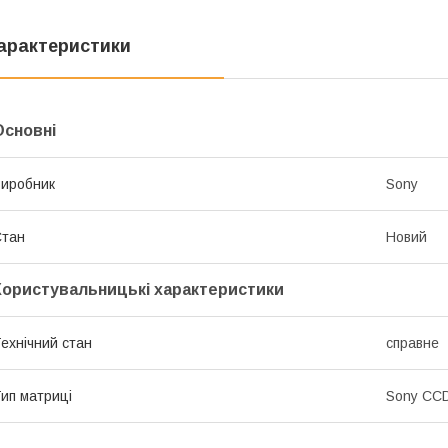
арактеристики
Основні
иробник
Sony
Стан
Новий
Користувальницькі характеристики
ехнічний стан
справне
ип матриці
Sony CC