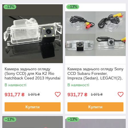
–13%
–13%
Камера заднього огляду
Камера заднього огляду Sony
(Sony CCD) для Kia K2 Rio
CCD Subaru Forester,
hatchback Ceed 2013 Hyundai
Impreza (Sedan), LEGACY(2),
Solaris verna
Outback НІЧНИЙ РЕЖИМ!
В наявності
В наявності
931,77
931,77
₴
₴
1 071 ₴
1 071 ₴
Купити
Купити
–13%
–13%