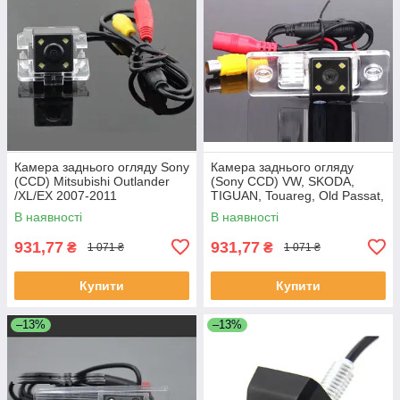
Камера заднього огляду Sony
Камера заднього огляду
(CCD) Mitsubishi Outlander
(Sony CCD) VW, SKODA,
/XL/EX 2007-2011
TIGUAN, Touareg, Old Passat,
Porsche Cayenne, Fabia,
В наявності
В наявності
POLO(3C), Golf V
931,77
931,77
₴
₴
1 071 ₴
1 071 ₴
Купити
Купити
–13%
–13%