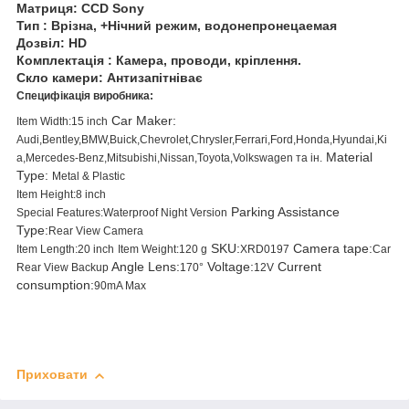
Матриця: CCD Sony
Тип : Врізна, +Нічний режим, водонепронецаемая
Дозвіл: HD
Комплектація : Камера, проводи, кріплення.
Скло камери: Антизапітніває
Специфікація виробника:
Car Maker:
Item Width:
15 inch
Audi,Bentley,BMW,Buick,Chevrolet,Chrysler,Ferrari,Ford,Honda,Hyundai,Ki
Material
a,Mercedes-Benz,Mitsubishi,Nissan,Toyota,Volkswagen та ін.
Type:
Metal & Plastic
Item Height:
8 inch
Parking Assistance
Special Features:
Waterproof Night Version
Type:
Rear View Camera
SKU:
Camera tape:
Item Length:
20 inch
Item Weight:
120 g
XRD0197
Car
Angle Lens:
Voltage:
Current
Rear View Backup
170°
12V
consumption:
90mA Max
Приховати