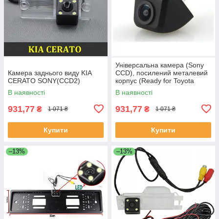
Універсальна камера (Sony
Камера заднього виду KIA
CCD), посилений металевий
CERATO SONY(CCD2)
корпус (Ready for Toyota
Prado)
В наявності
В наявності
931,77
931,77
₴
₴
1 071 ₴
1 071 ₴
Купити
Купити
–13%
–13%