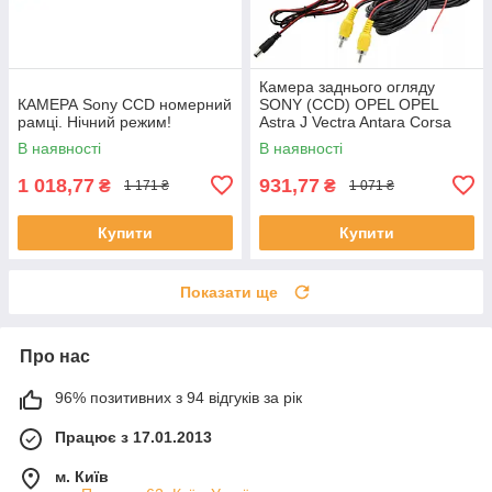
Камера заднього огляду
КАМЕРА Sony CCD номерний
SONY (CCD) OPEL OPEL
рамці. Нічний режим!
Astra J Vectra Antara Corsa
Zafira Insignia
В наявності
В наявності
1 018,77
931,77
₴
₴
1 171 ₴
1 071 ₴
Купити
Купити
Показати ще
Про нас
96% позитивних з 94 відгуків за рік
Працює з 17.01.2013
м. Київ