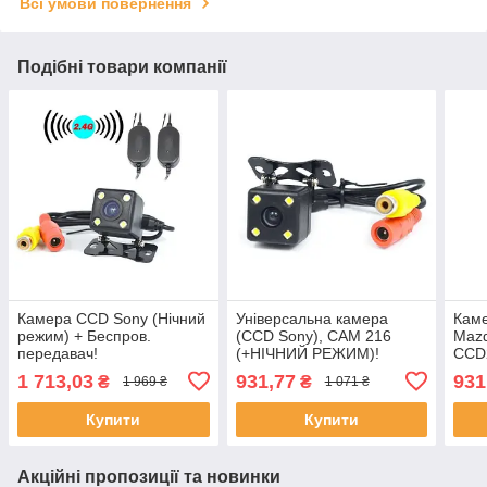
Всі умови повернення
Подібні товари компанії
Камера CCD Sony (Нічний
Універсальна камера
Каме
режим) + Беспров.
(CCD Sony), CAM 216
Mazd
передавач!
(+НІЧНИЙ РЕЖИМ)!
CCD2
підс
1 713,03
931,77
931
₴
₴
1 969 ₴
1 071 ₴
Купити
Купити
Акційні пропозиції та новинки