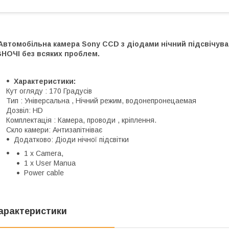
Автомобільна камера Sony CCD з діодами нічний підсвічув
ВНОЧІ без всяких проблем.
Характеристики:
Кут огляду : 170 Градусів
Тип : Універсальна , Нічний режим, водонепронецаемая
Дозвіл: HD
Комплектація : Камера, проводи , кріплення.
Скло камери: Антизапітніває
Додатково: Діоди нічної підсвітки
1 x Camera,
1 x User Manua
Power cable
арактеристики