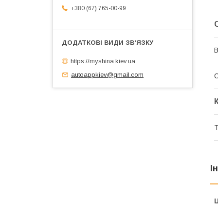
+380 (67) 765-00-99
В
https://myshina.kiev.ua
autoappkiev@gmail.com
Т
І
Ц