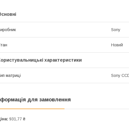
Основні
иробник
Sony
Стан
Новий
Користувальницькі характеристики
ип матриці
Sony CC
нформація для замовлення
іна:
931,77 ₴