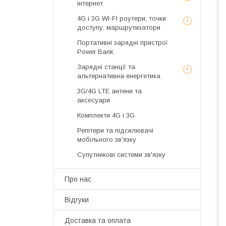
інтернет
4G і 3G WI-FI роутери, точки
доступу, маршрутизатори
Портативні зарядні пристрої
Power Bank
Зарядні станції та
альтернативна енергетика
3G/4G LTE антени та
аксесуари
Комплекти 4G і 3G
Репітери та підсилювачі
мобільного зв'язку
Супутникові системи зв'язку
Про нас
Відгуки
Доставка та оплата