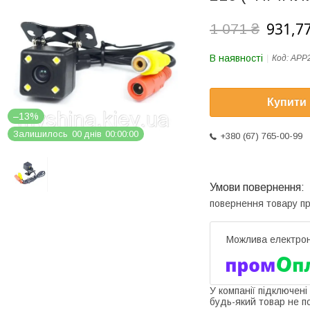
931,77
1 071 ₴
В наявності
Код:
APP
Купити
–13%
Залишилось
0
0
днів
0
0
0
0
0
0
+380 (67) 765-00-99
повернення товару п
У компанії підключені
будь-який товар не п