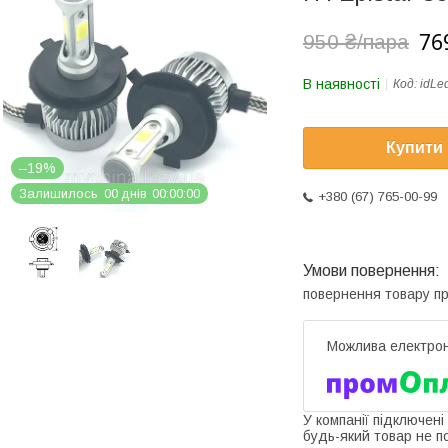
76
950 ₴/пара
В наявності
Код:
idLe
Купити
–19%
Залишилось
0
0
днів
0
0
0
0
0
0
+380 (67) 765-00-99
повернення товару п
У компанії підключені
будь-який товар не п