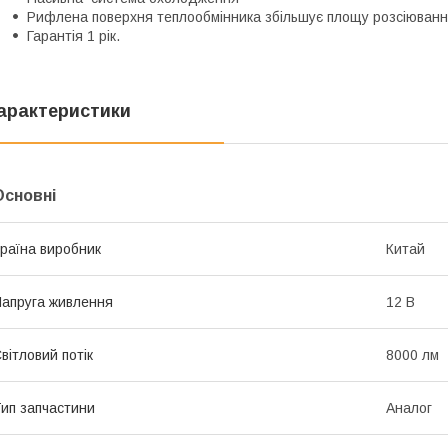
Рифлена поверхня теплообмінника збільшує площу розсіювання
Гарантія 1 рік.
арактеристики
Основні
раїна виробник
Китай
апруга живлення
12 В
вітловий потік
8000 лм
ип запчастини
Аналог