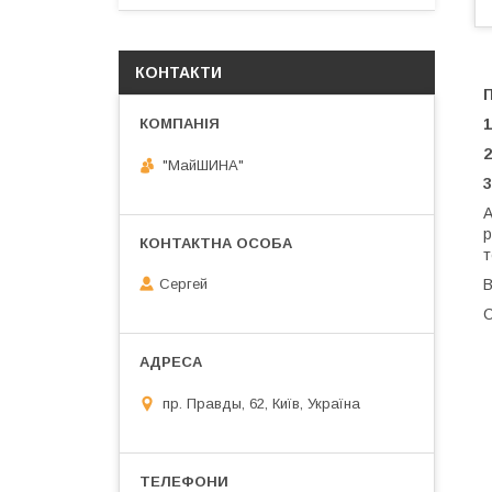
КОНТАКТИ
1
2
"МайШИНА"
3
А
р
т
В
Сергей
С
пр. Правды, 62, Київ, Україна