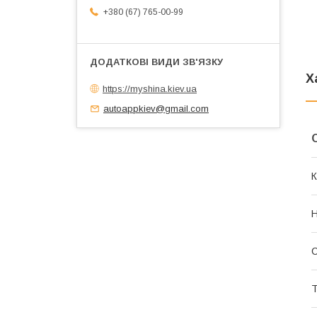
+380 (67) 765-00-99
Х
https://myshina.kiev.ua
autoappkiev@gmail.com
К
Н
С
Т