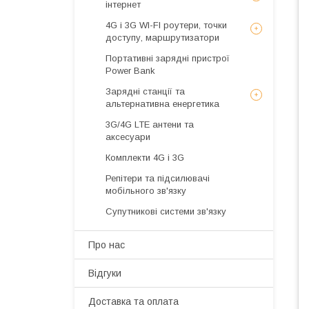
інтернет
4G і 3G WI-FI роутери, точки
доступу, маршрутизатори
Портативні зарядні пристрої
Power Bank
Зарядні станції та
альтернативна енергетика
3G/4G LTE антени та
аксесуари
Комплекти 4G і 3G
Репітери та підсилювачі
мобільного зв'язку
Супутникові системи зв'язку
Про нас
Відгуки
Доставка та оплата