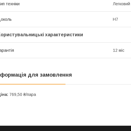
ип техніки
Легковий
околь
H7
Користувальницькі характеристики
арантія
12 міс
нформація для замовлення
іна:
769,50 ₴/пара