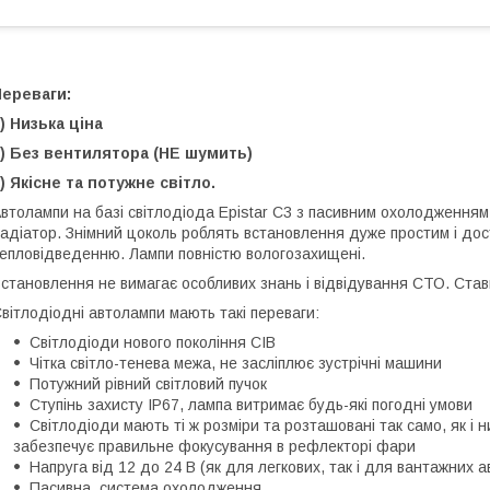
Переваги:
) Низька ціна
) Без вентилятора (НЕ шумить)
) Якісне та потужне світло.
втолампи на базі світлодіода Epistar C3 з пасивним охолодженням
адіатор. Знімний цоколь роблять встановлення дуже простим і дос
епловідведенню. Лампи повністю вологозахищені.
становлення не вимагає особливих знань і відвідування СТО. Став
вітлодіодні автолампи мають такі переваги:
Світлодіоди нового покоління СІВ
Чітка світло-тенева межа, не засліплює зустрічні машини
Потужний рівний світловий пучок
Ступінь захисту IP67, лампа витримає будь-які погодні умови
Світлодіоди мають ті ж розміри та розташовані так само, як і
забезпечує правильне фокусування в рефлекторі фари
Напруга від 12 до 24 В (як для легкових, так і для вантажних а
Пасивна система охолодження