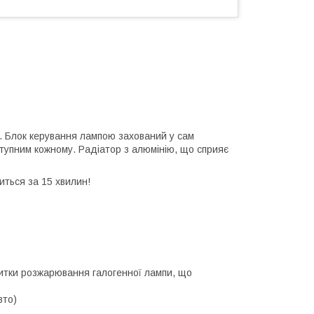
. Блок керування лампою захований у сам
тупним кожному. Радіатор з алюмінію, що сприяє
иться за 15 хвилин!
 нитки розжарювання галогенної лампи, що
вто)